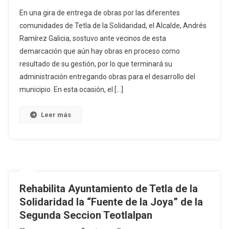
Terminaré
En una gira de entrega de obras por las diferentes
Mi
comunidades de Tetla de la Solidaridad, el Alcalde, Andrés
Administració
Ramírez Galicia, sostuvo ante vecinos de esta
Entregando
demarcación que aún hay obras en proceso como
Obras
Para
resultado de su gestión, por lo que terminará su
El
administración entregando obras para el desarrollo del
Desarrollo
municipio. En esta ocasión, el […]
De
Tetla
Leer más
De
La
Solidaridad:
Andrés
Ramírez
Galicia
Rehabilita Ayuntamiento de Tetla de la
Solidaridad la “Fuente de la Joya” de la
Segunda Seccion Teotlalpan