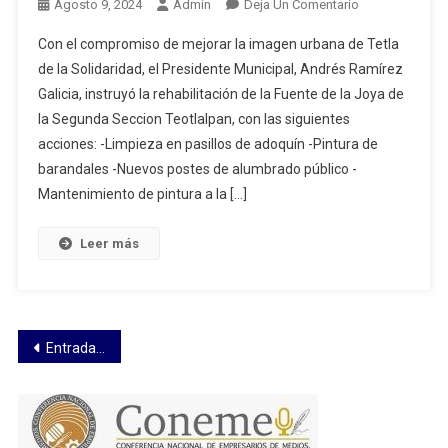
En
Agosto 9, 2024
Admin
Deja Un Comentario
Rehabilita
Con el compromiso de mejorar la imagen urbana de Tetla
Ayuntamiento
de la Solidaridad, el Presidente Municipal, Andrés Ramírez
De
Galicia, instruyó la rehabilitación de la Fuente de la Joya de
Tetla
la Segunda Seccion Teotlalpan, con las siguientes
De
La
acciones: -Limpieza en pasillos de adoquín -Pintura de
Solidaridad
barandales -Nuevos postes de alumbrado público -
La
Mantenimiento de pintura a la […]
“Fuente
De
Leer más
La
Joya”
De
La
Navegación
Entradas anteriores
Segunda
Seccion
de
Teotlalpan
entradas