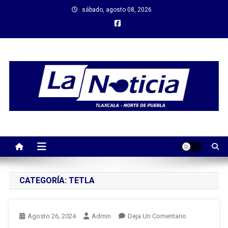
Saltar
sábado, agosto 08, 2026
al
contenido
CATEGORÍA:
TETLA
En
Agosto 26, 2024
Admin
Deja Un Comentario