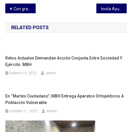
Navegación
Con gran éxito arrancan los foros para armonizar la Ley de Obras Públicas: Diputado Lenin Calva
Invita Ayuntamiento de Apizaco a la celebración del día del Ferrocdarrilero
de
RELATED POSTS
entradas
Retos Actuales Demandan Acción Conjunta Entre Sociedad Y
Ejército: MBH
febrero 19, 2022
admin
En “Martes Ciudadano”, MBH Entrega Aparatos Ortopédicos A
Población Vulnerable
octubre 11, 2022
admin