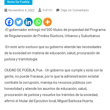
Norte De Puebla
Admin
En
Noviembre 4, 2022
Deja Un Comentario
Un
Gobierno
Que
-El gobernador entregó mil 500 títulos de propiedad del Programa
Cumple
de Regularización de Predios Rústicos, Urbanos y Suburbanos
Y
Está
-En este acto sostuvo que su gobierno atiende las necesidades
Con
de la sociedad en materia de educación, salud, procuración de
La
justicia y tramitología
Gente,
No
CIUDAD DE PUEBLA, Pue.- Un gobierno que cumple y está con la
Fracasa:
gente, no puede fracasar, por lo que la administración estatal
MBH
combate la corrupción, maneja los recursos públicos con
honestidad y atiende los asuntos de educación, salud,
procuración de justicia y resuelve los trámites de la sociedad,
afirmó el titular del Ejecutivo local, Miguel Barbosa Huerta.