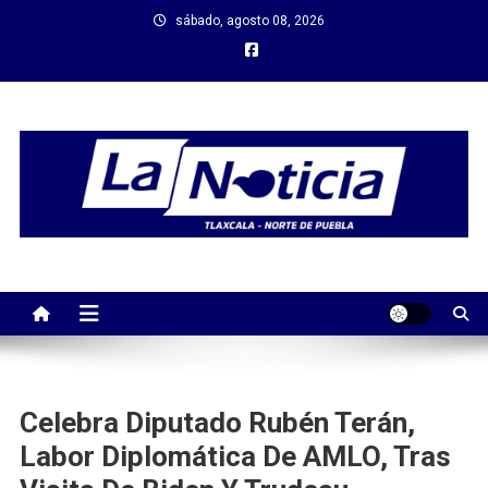
Saltar
sábado, agosto 08, 2026
al
contenido
Celebra Diputado Rubén Terán,
Labor Diplomática De AMLO, Tras