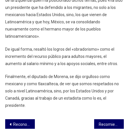
de la izquierda quien ha posicionado dichos temas, pues «ha sido
un presidente que ha defendido a los migrantes, no solo a los
mexicanos hacia Estados Unidos, sino, los que vienen de
Latinoamérica y que hoy, México, se va consolidando
nuevamente como el hermano mayor de los pueblos
latinoamericanos».
De igual forma, resaltó los logros del «obradorismo» como el
incremento del recurso público para adultos mayores, el
aumento al salario mínimo y a los apoyos sociales, entre otros.
Finalmente, el diputado de Morena, se dijo orgulloso como
mexicano y como tlaxcalteca, de ver que somos respetados no
solo a nivel Latinoamérica, sino, por los Estados Unidos y por
Canadá, gracias al trabajo de un estadista como lo es, el
presidente.
Navegación
Reconoce UATx a catedráticos por su habilitación académica
Recomienda protección civil de Huamantla mantener medidas preventivas por frentes fríos