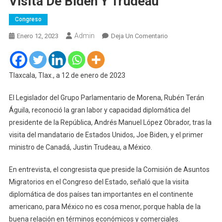
Visita De Biden Y Trudeau
Congreso
Admin
En
Enero 12, 2023
Deja Un Comentario
Celebra
Diputado
Rubén
Tlaxcala, Tlax., a 12 de enero de 2023
Terán,
Labor
El Legislador del Grupo Parlamentario de Morena, Rubén Terán
Diplomática
Águila, reconoció la gran labor y capacidad diplomática del
De
presidente de la República, Andrés Manuel López Obrador, tras la
AMLO,
visita del mandatario de Estados Unidos, Joe Biden, y el primer
Tras
ministro de Canadá, Justin Trudeau, a México.
Visita
De
En entrevista, el congresista que preside la Comisión de Asuntos
Biden
Migratorios en el Congreso del Estado, señaló que la visita
Y
diplomática de dos países tan importantes en el continente
Trudeau
americano, para México no es cosa menor, porque habla de la
buena relación en términos económicos y comerciales.