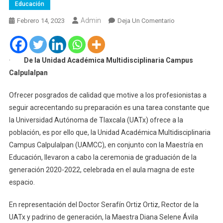
Educación
Admin
En
Febrero 14, 2023
Deja Un Comentario
Graduó
UATx
A
·
De la Unidad Académica Multidisciplinaria Campus
Nuevos
Calpulalpan
Especialistas
En
Ofrecer posgrados de calidad que motive a los profesionistas a
Educación
seguir acrecentando su preparación es una tarea constante que
la Universidad Autónoma de Tlaxcala (UATx) ofrece a la
población, es por ello que, la Unidad Académica Multidisciplinaria
Campus Calpulalpan (UAMCC), en conjunto con la Maestría en
Educación, llevaron a cabo la ceremonia de graduación de la
generación 2020-2022, celebrada en el aula magna de este
espacio.
En representación del Doctor Serafín Ortiz Ortiz, Rector de la
UATx y padrino de generación, la Maestra Diana Selene Ávila