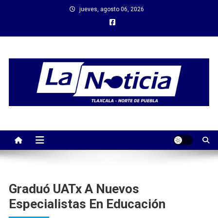
Saltar
jueves, agosto 06, 2026
al
contenido
Graduó UATx A Nuevos
Especialistas En Educación