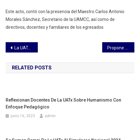
Este acto, contó con la presencia del Maestro Carlos Antonio
Morales Sánchez, Secretario de la UAMCC, así como de
directivos, docentes y familiares de los egresados.
Navegación
La UATx es una gran plataforma en la ciencia del derecho: Rector
Propone diputada Marcela González Castillo expedir la Ley para la Prestación de Servicios de Agua Potable y Saneamiento del Estado de Tlaxcala
de
RELATED POSTS
entradas
Reflexionan Docentes De La UATx Sobre Humanismo Con
Enfoque Pedagógico
junio 16, 2023
admin