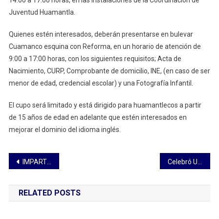
14:00 a 17:00 horas, en las instalaciones de la Coordinación de
Juventud Huamantla.
Quienes estén interesados, deberán presentarse en bulevar
Cuamanco esquina con Reforma, en un horario de atención de
9:00 a 17:00 horas, con los siguientes requisitos; Acta de
Nacimiento, CURP, Comprobante de domicilio, INE, (en caso de ser
menor de edad, credencial escolar) y una Fotografía Infantil.
El cupo será limitado y está dirigido para huamantlecos a partir
de 15 años de edad en adelante que estén interesados en
mejorar el dominio del idioma inglés.
Navegación
IMPARTE DIRECCIÓN DE SEGURIDAD PÚBLICA TALLER PARA INHIBIR LA VIOLENCIA DE GÉNERO
Celebró UATx jornada académica por aniversario de Ciencias de la Salud
de
RELATED POSTS
entradas