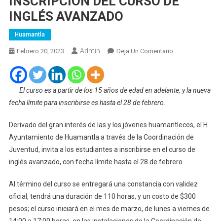
INSCRIPCIÓN DEL CURSO DE
INGLÉS AVANZADO
Huamantla
Admin
En
Febrero 20, 2023
Deja Un Comentario
EXTIENDE
JUVENTUD
HUAMANTLA
·
El curso es a partir de los 15 años de edad en adelante, y la nueva
NUEVA
fecha límite para inscribirse es hasta el 28 de febrero.
FECHA
DE
Derivado del gran interés de las y los jóvenes huamantlecos, el H.
INSCRIPCIÓN
Ayuntamiento de Huamantla a través de la Coordinación de
DEL
Juventud, invita a los estudiantes a inscribirse en el curso de
CURSO
inglés avanzado, con fecha límite hasta el 28 de febrero.
DE
INGLÉS
Al término del curso se entregará una constancia con validez
AVANZADO
oficial, tendrá una duración de 110 horas, y un costo de $300
pesos; el curso iniciará en el mes de marzo, de lunes a viernes de