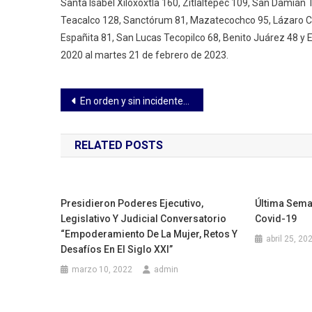
Santa Isabel Xiloxoxtla 160, Zitlaltepec 109, San Damián
Teacalco 128, Sanctórum 81, Mazatecochco 95, Lázaro C
Españita 81, San Lucas Tecopilco 68, Benito Juárez 48 y
2020 al martes 21 de febrero de 2023.
Navegación
En orden y sin incidentes mayores se desarrollan los carnavales: Julio Huerta
de
RELATED POSTS
entradas
Presidieron Poderes Ejecutivo,
Última Sema
Legislativo Y Judicial Conversatorio
Covid-19
“Empoderamiento De La Mujer, Retos Y
abril 25, 20
Desafíos En El Siglo XXI”
marzo 10, 2022
admin