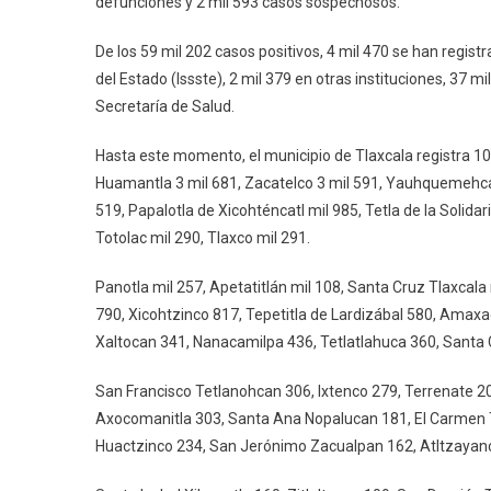
defunciones y 2 mil 593 casos sospechosos.
EN
TLA
De los 59 mil 202 casos positivos, 4 mil 470 se han regist
del Estado (Issste), 2 mil 379 en otras instituciones, 37 m
Secretaría de Salud.
Hasta este momento, el municipio de Tlaxcala registra 1
Huamantla 3 mil 681, Zacatelco 3 mil 591, Yauhquemehca
519, Papalotla de Xicohténcatl mil 985, Tetla de la Solidar
Totolac mil 290, Tlaxco mil 291.
Panotla mil 257, Apetatitlán mil 108, Santa Cruz Tlaxcal
790, Xicohtzinco 817, Tepetitla de Lardizábal 580, Amaxa
Xaltocan 341, Nanacamilpa 436, Tetlatlahuca 360, Santa
San Francisco Tetlanohcan 306, Ixtenco 279, Terrenate 
Axocomanitla 303, Santa Ana Nopalucan 181, El Carmen 
Huactzinco 234, San Jerónimo Zacualpan 162, Atltzayan