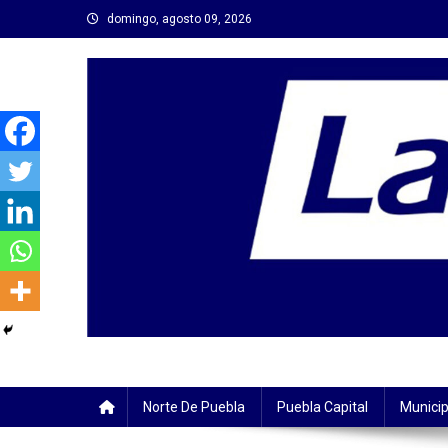
Saltar
domingo, agosto 09, 2026
al
contenido
Norte De Puebla
Puebla Capital
Municip