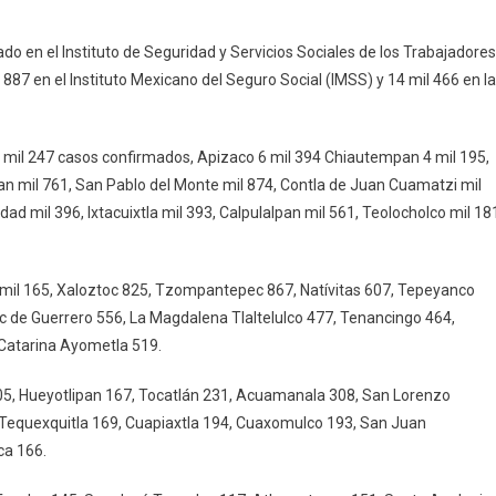
XCALA
rado en el Instituto de Seguridad y Servicios Sociales de los Trabajadores
il 887 en el Instituto Mexicano del Seguro Social (IMSS) y 14 mil 466 en la
0 mil 247 casos confirmados, Apizaco 6 mil 394 Chiautempan 4 mil 195,
n mil 761, San Pablo del Monte mil 874, Contla de Juan Cuamatzi mil
idad mil 396, Ixtacuixtla mil 393, Calpulalpan mil 561, Teolocholco mil 18
a mil 165, Xaloztoc 825, Tzompantepec 867, Natívitas 607, Tepeyanco
c de Guerrero 556, La Magdalena Tlaltelulco 477, Tenancingo 464,
 Catarina Ayometla 519.
205, Hueyotlipan 167, Tocatlán 231, Acuamanala 308, San Lorenzo
Tequexquitla 169, Cuapiaxtla 194, Cuaxomulco 193, San Juan
ca 166.