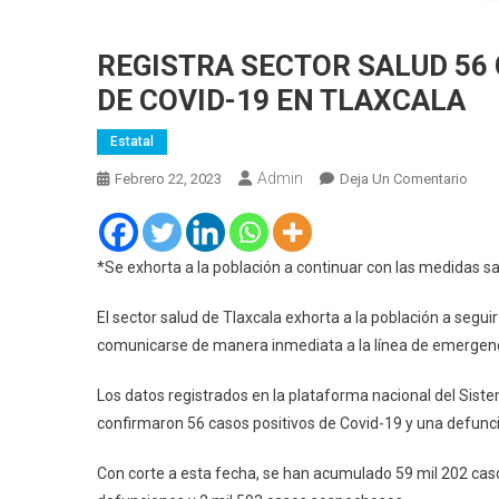
REGISTRA SECTOR SALUD 56
DE COVID-19 EN TLAXCALA
Estatal
Admin
En
Febrero 22, 2023
Deja Un Comentario
REG
SEC
SAL
*Se exhorta a la población a continuar con las medidas sa
56
CAS
El sector salud de Tlaxcala exhorta a la población a segu
POSI
comunicarse de manera inmediata a la línea de emergenc
Y
UNA
Los datos registrados en la plataforma nacional del Sist
DEF
confirmaron 56 casos positivos de Covid-19 y una defunció
DE
COVI
Con corte a esta fecha, se han acumulado 59 mil 202 casos
19