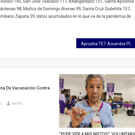
 Texoloc 145, San José Teacalco 117, Atlangatepec 151, Santa Apolonia
árdenas 98, Muñoz de Domingo Arenas 99, Santa Cruz Quilehtla 157,
 Emiliano Zapata 39, datos acumulados en lo que va de la pandemia de
Aprueba TET Acuerdos Plenarios para garantizar participación política-electoral de sectores vulnerables
na De Vacunación Contra
22
admin
“PUDE VER A MIS NIETOS”: VOLUNTARI