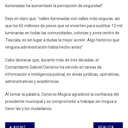
iluminadas ha aumentado la percepción de seguridad”.
Dejó en claro que: “calles iluminadas son calles más seguras, así
que los 65 millones de pesos que se invierten para sustituir 12 mil
luminarias en todas las comunidades, colonias y zona centro de
Tlaxcala, es sin lugar a dudas la mejor acción. Algo histórico que
ninguna administración había hecho antes”.
Cabe destacar que, durante más de tres décadas, el
Comandante Gabriel Cisneros ha servido en tareas de
información e inteligencia policial, en áreas jurídicas, operativas,
administrativas y académicas.
Al tomar la palabra, Cisneros Mogica agradeció la confianza del
presidente municipal y se comprometió a trabajar sin tregua a
favor las y los ciudadanos.
Navegación
AYUNTAMIENTO DE PUEBLA MANTIENE PROTOCOLOS DE PREVENCIÓN ANTE CAÍDA DE CENIZA
REALIZA SMDIF HUAMANTLA SEGUNDA MESA DE TRABAJO PARA FORTALECER LA ATENCIÓN DE SALUD EMOCIONAL EN EL MUNICIPIO