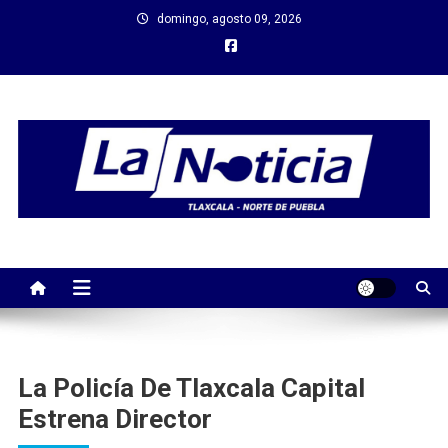
Saltar
domingo, agosto 09, 2026
al
contenido
La Policía De Tlaxcala Capital
Estrena Director