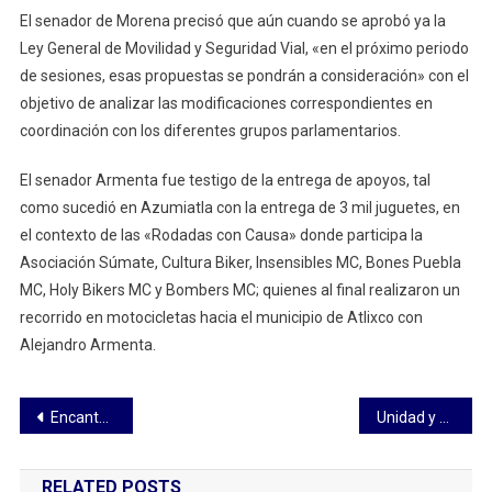
El senador de Morena precisó que aún cuando se aprobó ya la
Ley General de Movilidad y Seguridad Vial, «en el próximo periodo
de sesiones, esas propuestas se pondrán a consideración» con el
objetivo de analizar las modificaciones correspondientes en
coordinación con los diferentes grupos parlamentarios.
El senador Armenta fue testigo de la entrega de apoyos, tal
como sucedió en Azumiatla con la entrega de 3 mil juguetes, en
el contexto de las «Rodadas con Causa» donde participa la
Asociación Súmate, Cultura Biker, Insensibles MC, Bones Puebla
MC, Holy Bikers MC y Bombers MC; quienes al final realizaron un
recorrido en motocicletas hacia el municipio de Atlixco con
Alejandro Armenta.
Navegación
Encanta Tlaxcala Capital a reconocido cronista deportivo
Unidad y fortaleza será el resultado del Consejo Nacional de Morena: Armenta
de
RELATED POSTS