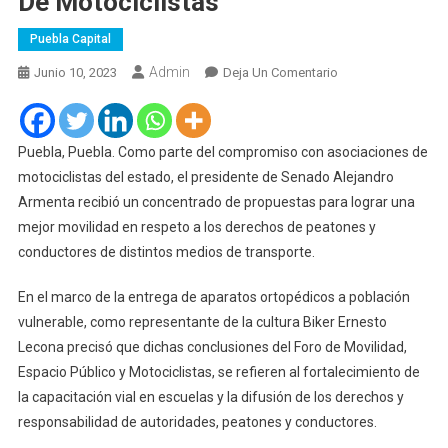
De Motociclistas
Puebla Capital
Admin
En
Junio 10, 2023
Deja Un Comentario
Armenta
Recibe
Propuestas
Puebla, Puebla. Como parte del compromiso con asociaciones de
Sobre
motociclistas del estado, el presidente de Senado Alejandro
Movilidad
Armenta recibió un concentrado de propuestas para lograr una
Segura
mejor movilidad en respeto a los derechos de peatones y
De
conductores de distintos medios de transporte.
Asociaciones
De
En el marco de la entrega de aparatos ortopédicos a población
Motociclistas
vulnerable, como representante de la cultura Biker Ernesto
Lecona precisó que dichas conclusiones del Foro de Movilidad,
Espacio Público y Motociclistas, se refieren al fortalecimiento de
la capacitación vial en escuelas y la difusión de los derechos y
responsabilidad de autoridades, peatones y conductores.