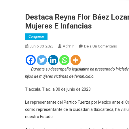
Destaca Reyna Flor Báez Lozan
Mujeres E Infancias
Congreso
Admin
En
Junio 30, 2023
Deja Un Comentario
Destac
Reyna
Flor
·
Durante su desempeño legislativo ha presentado iniciativ
Báez
hijos de mujeres víctimas de feminicidio.
Lozan
Trabaj
Tlaxcala, Tlax., a 30 de junio de 2023
Legisla
A
La representante del Partido Fuerza por México ante el Co
Favor
como representante de la ciudadanía tlaxcalteca, ha visl
De
nuestro Estado.
Las
Mujere