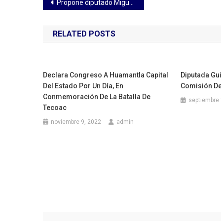
Navegación
Propone diputado Miguel Ángel Caballero Yonca modificaciones a la Ley Orgánica del Poder Legislativo
de
RELATED POSTS
entradas
Declara Congreso A Huamantla Capital
Diputada Gui
Del Estado Por Un Día, En
Comisión D
Conmemoración De La Batalla De
septiembre 
Tecoac
noviembre 9, 2022
admin