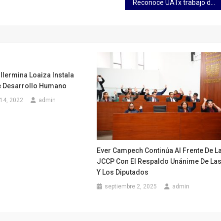
Reconoce UATx trabajo de periodistas en la entidad
llermina Loaiza Instala
e Desarrollo Humano
14, 2022
admin
Ever Campech Continúa Al Frente De L
JCCP Con El Respaldo Unánime De La
Y Los Diputados
septiembre 2, 2025
admin