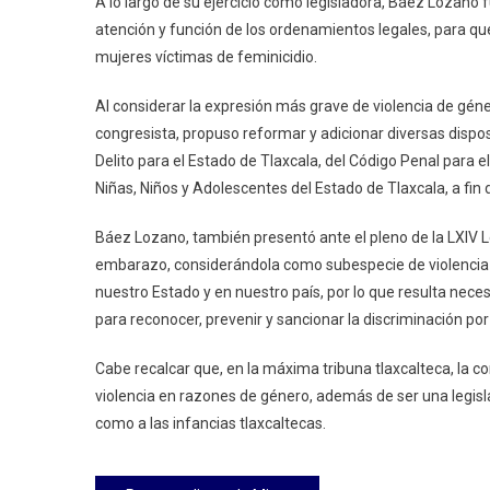
A lo largo de su ejercicio como legisladora, Báez Lozano fu
E
atención y función de los ordenamientos legales, para que 
Infanc
mujeres víctimas de feminicidio.
Al considerar la expresión más grave de violencia de géne
congresista, propuso reformar y adicionar diversas dispos
Delito para el Estado de Tlaxcala, del Código Penal para e
Niñas, Niños y Adolescentes del Estado de Tlaxcala, a fin 
Báez Lozano, también presentó ante el pleno de la LXIV Legi
embarazo, considerándola como subespecie de violencia 
nuestro Estado y en nuestro país, por lo que resulta nece
para reconocer, prevenir y sancionar la discriminación p
Cabe recalcar que, en la máxima tribuna tlaxcalteca, la c
violencia en razones de género, además de ser una legisl
como a las infancias tlaxcaltecas.