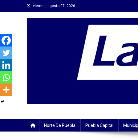
Saltar
viernes, agosto 07, 2026
al
contenido
Norte De Puebla
Puebla Capital
Municip