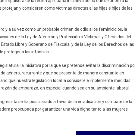
e impulsora de la recién aprobada iniciativa por la que se prioriza la
protejan y consideren como víctimas directas a las hijas e hijos de las
ias
ro y a su vez como un probable crimen de odio a los feminicidios, la
iciones de la Ley de Atención y Protección a Víctimas y Ofendidos del
l Estado Libre y Soberano de Tlaxcala, y de la Ley de los Derechos de las
de proteger a las infancias.
slatura, la iniciativa por la que se pretende evitar la discriminación po
de género, recurrente y que se presenta de manera constante en
sario que nuestra legislación local la considere e implemente medidas
or razón de embarazo, en especial cuando sea en su ambiente laboral.
ongresista se ha posicionado a favor de la erradicación y combate de la
adora preocupada por garantizar una vida digna tanto a las mujeres