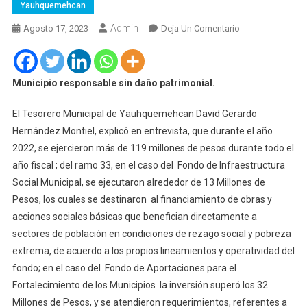
Yauhquemehcan
Admin
En
Agosto 17, 2023
Deja Un Comentario
Yauhquemehcan
Ejerció
Más
Municipio responsable sin daño patrimonial.
De
119
El Tesorero Municipal de Yauhquemehcan David Gerardo
Millones
Hernández Montiel, explicó en entrevista, que durante el año
De
2022, se ejercieron más de 119 millones de pesos durante todo el
Pesos
año fiscal ; del ramo 33, en el caso del Fondo de Infraestructura
En
Social Municipal, se ejecutaron alrededor de 13 Millones de
2022
Pesos, los cuales se destinaron al financiamiento de obras y
acciones sociales básicas que benefician directamente a
sectores de población en condiciones de rezago social y pobreza
extrema, de acuerdo a los propios lineamientos y operatividad del
fondo; en el caso del Fondo de Aportaciones para el
Fortalecimiento de los Municipios la inversión superó los 32
Millones de Pesos, y se atendieron requerimientos, referentes a