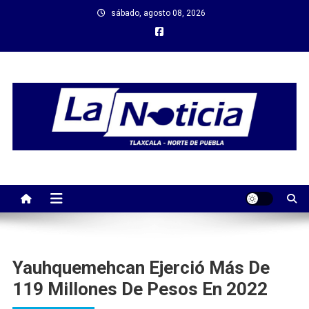
Saltar
sábado, agosto 08, 2026
al
contenido
Yauhquemehcan Ejerció Más De
119 Millones De Pesos En 2022