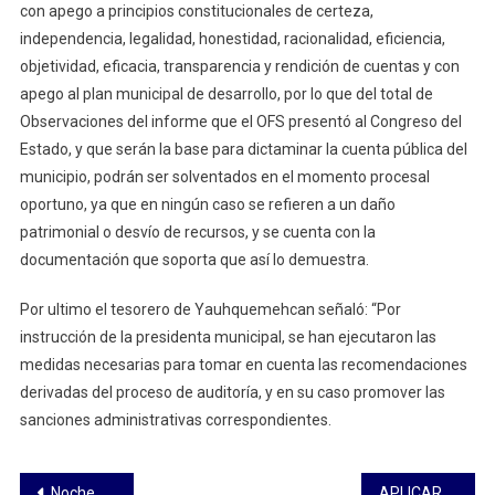
con apego a principios constitucionales de certeza,
independencia, legalidad, honestidad, racionalidad, eficiencia,
objetividad, eficacia, transparencia y rendición de cuentas y con
apego al plan municipal de desarrollo, por lo que del total de
Observaciones del informe que el OFS presentó al Congreso del
Estado, y que serán la base para dictaminar la cuenta pública del
municipio, podrán ser solventados en el momento procesal
oportuno, ya que en ningún caso se refieren a un daño
patrimonial o desvío de recursos, y se cuenta con la
documentación que soporta que así lo demuestra.
Por ultimo el tesorero de Yauhquemehcan señaló: “Por
instrucción de la presidenta municipal, se han ejecutaron las
medidas necesarias para tomar en cuenta las recomendaciones
derivadas del proceso de auditoría, y en su caso promover las
sanciones administrativas correspondientes.
Navegación
Noche de risas y éxito rotundo el Show de Pipirín .
APLICARÁ SSC OPERATIVO DISUASIVO EN “LA HUAMANTLADA