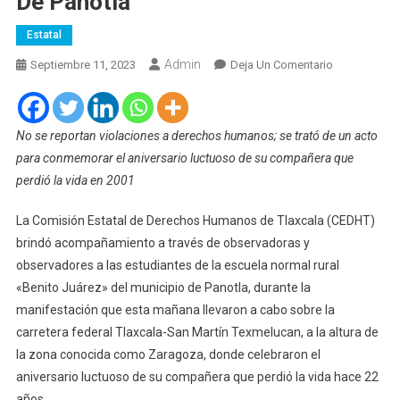
De Panotla
Estatal
Admin
En
Septiembre 11, 2023
Deja Un Comentario
Acompaña
CEDH
Manifestaci
No se reportan violaciones a derechos humanos; se trató de un acto
De
para conmemorar el aniversario luctuoso de su compañera que
Estudiantes
perdió la vida en 2001
De
La
La Comisión Estatal de Derechos Humanos de Tlaxcala (CEDHT)
Normal
brindó acompañamiento a través de observadoras y
Rural
observadores a las estudiantes de la escuela normal rural
De
«Benito Juárez» del municipio de Panotla, durante la
Panotla
manifestación que esta mañana llevaron a cabo sobre la
carretera federal Tlaxcala-San Martín Texmelucan, a la altura de
la zona conocida como Zaragoza, donde celebraron el
aniversario luctuoso de su compañera que perdió la vida hace 22
años.