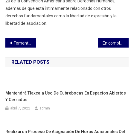
20 de la Convención Americana sobre Derechos Humanos,
además de que está íntimamente relacionado con otros
derechos fundamentales como la libertad de expresión y la
libertad de asociación.
Navegación
Fomentan cultura de la legalidad en la comunidad estudiantil de UIEPA
En completo orden se realiza simulacro en el Congreso del Estado
de
RELATED POSTS
entradas
Mantendrá Tlaxcala Uso De Cubrebocas En Espacios Abiertos
Y Cerrados
abril 7, 2022
admin
Realizaron Proceso De Asignación De Horas Adicionales Del