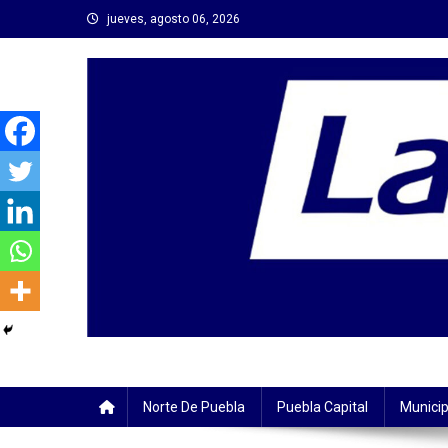
Saltar
jueves, agosto 06, 2026
al
contenido
Norte De Puebla
Puebla Capital
Municip