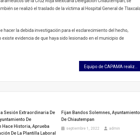
 paramédicos de la Cruz Roja Mexicana Delegación Chiautempan, se
mbién se realizó el traslado de la víctima al Hospital General de Tlaxcala
 hacer la debida investigación para el esclarecimiento del hecho,
existe evidencia de que haya sido lesionado en el municipio de
Equipo de CAPAMA realiza reparación de fugas en distintas zonas de Apizaco
a Sesión Extraordinaria De
Fijan Bandos Solemnes, Ayuntamient
Ayuntamiento De
De Chiautempan
 Hace Historia, Aprueba
septiembre 1, 2022
admin
ción De La Plantilla Laboral