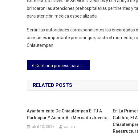
Ante esto, a través de Servicios Médicos y con apoyo de
brindaron las atenciones prehospitalarias pertinentes y ta
para atención médica especializada.
Serán las autoridades correspondientes las encargadas de
aunque es importante precisar que, hasta el momento, no 
Chiautempan.
Navegación
Continúa proceso para tramitar cartilla de servicio militar en Tlaxcala Capital
de
RELATED POSTS
entradas
Ayuntamiento De Chiautempan E ITJ A
En La Primer
Participar Y Acudir Al «Mercado Joven»
Cabildo, El 
Chiautempan
abril 13, 2023
admin
Reestructura