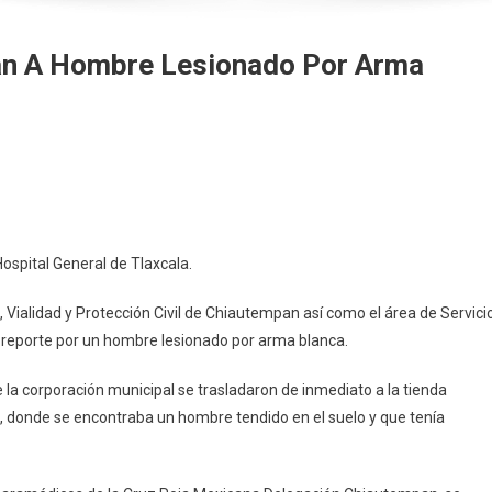
an A Hombre Lesionado Por Arma
n
tendió
olicía
De
Hospital General de Tlaxcala.
hiautempan
A
 Vialidad y Protección Civil de Chiautempan así como el área de Servici
Hombre
reporte por un hombre lesionado por arma blanca.
esionado
or
la corporación municipal se trasladaron de inmediato a la tienda
Arma
 donde se encontraba un hombre tendido en el suelo y que tenía
lanca