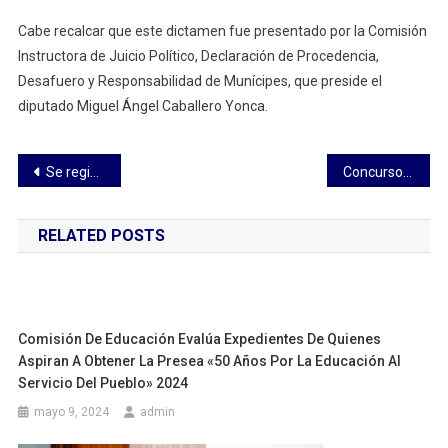
Cabe recalcar que este dictamen fue presentado por la Comisión
Instructora de Juicio Político, Declaración de Procedencia,
Desafuero y Responsabilidad de Munícipes, que preside el
diputado Miguel Ángel Caballero Yonca.
Navegación
Se registran 40 profesionales interesados en ocupar el cargo de titular del OFS
Concurso de disfraces: Rueda, camina y trota con tu mascota
de
RELATED POSTS
entradas
Comisión De Educación Evalúa Expedientes De Quienes
Aspiran A Obtener La Presea «50 Años Por La Educación Al
Servicio Del Pueblo» 2024
mayo 9, 2024
admin