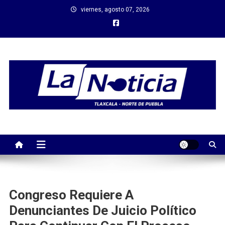
Saltar
viernes, agosto 07, 2026
al
contenido
Congreso Requiere A
Denunciantes De Juicio Político