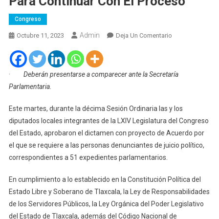
Para Continuar Con El Proceso
Congreso
Admin
En
Octubre 11, 2023
Deja Un Comentario
Congreso
Requiere
A
·
Deberán presentarse a comparecer ante la Secretaría
Denunciantes
Parlamentaria.
De
Juicio
Este martes, durante la décima Sesión Ordinaria las y los
Político
diputados locales integrantes de la LXIV Legislatura del Congreso
Para
del Estado, aprobaron el dictamen con proyecto de Acuerdo por
Continuar
el que se requiere a las personas denunciantes de juicio político,
Con
correspondientes a 51 expedientes parlamentarios.
El
Proceso
En cumplimiento a lo establecido en la Constitución Política del
Estado Libre y Soberano de Tlaxcala, la Ley de Responsabilidades
de los Servidores Públicos, la Ley Orgánica del Poder Legislativo
del Estado de Tlaxcala, además del Código Nacional de