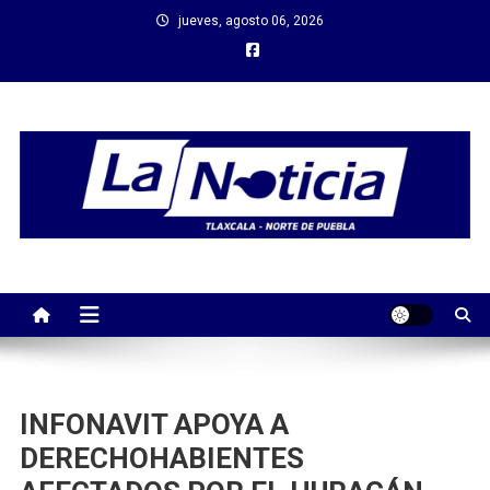
Saltar
jueves, agosto 06, 2026
al
contenido
INFONAVIT APOYA A
DERECHOHABIENTES