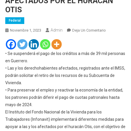
AFECTADOS POR EL HURACÁN
OTIS
Federal
Admin
En
Noviembre 1, 2023
Deja Un Comentario
INFONAVIT
APOYA
A
• Se suspenderá el pago de los créditos a más de 39 mil personas
DERECHOHABI
en Guerrero.
AFECTADOS
• Las y los derechohabientes afectados, registrados ante el IMSS,
POR
podrán solicitar el retiro de los recursos de su Subcuenta de
EL
Vivienda.
HURACÁN
• Para preservar el empleo y reactivar la economía de la entidad,
OTIS
los patrones podrán diferir el pago de cuotas patronales hasta
mayo de 2024.
El Instituto del Fondo Nacional de la Vivienda para los
Trabajadores (Infonavit) implementará diferentes medidas para
apoyar a las y los afectados por el huracán Otis, con el objetivo de