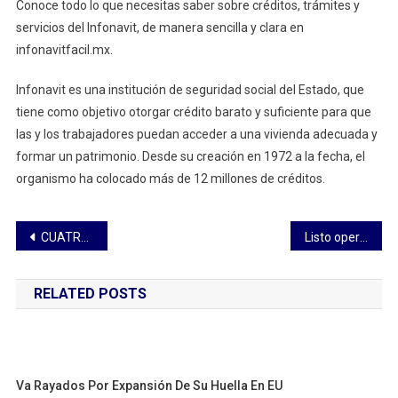
Conoce todo lo que necesitas saber sobre créditos, trámites y
servicios del Infonavit, de manera sencilla y clara en
infonavitfacil.mx.
Infonavit es una institución de seguridad social del Estado, que
tiene como objetivo otorgar crédito barato y suficiente para que
las y los trabajadores puedan acceder a una vivienda adecuada y
formar un patrimonio. Desde su creación en 1972 a la fecha, el
organismo ha colocado más de 12 millones de créditos.
Navegación
CUATRO INTEGRANTES DE “LOS CHICANOS” FUERON DETENIDOS POR LA POLICÍA MUNICIPAL DE PUEBLA
Listo operativo para Día de Muertos en Tetla
de
RELATED POSTS
entradas
Va Rayados Por Expansión De Su Huella En EU