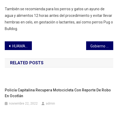
También se recomienda para los perros y gatos un ayuno de
agua y alimentos 12 horas antes del procedimiento y evitar llevar
hembras en celo, en gestación o lactantes, así como perros Pug o
Bulldog.
Navegación
HUAMANTLA ES TODA UNA EXPERIENCIA QUE NO TE PUEDES PERDER: SALVADOR SANTOS CEDILLO
Gobierno de Apizaco continúa con arranque de obras
de
RELATED POSTS
entradas
Policía Capitalina Recupera Motocicleta Con Reporte De Robo
En Ocotlán
noviembre 22, 2022
admin