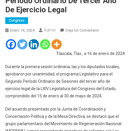
Período Ordinario De Tercer Año
De Ejercicio Legal
Congreso
Admin
En
Enero 16, 2024
Deja Un Comentario
Diputados
Aprueban
Programa
Tlaxcala, Tlax., a 16 de enero de 2024
Legislativo
Para
Durante la primera sesión ordinaria, las y los diputados locales,
El
aprobaron por unanimidad, el programa Legislativo para el
Segundo
Segundo Período Ordinario de Sesiones del tercer año de
Período
ejercicio legal de la LXIV Legislatura del Congreso del Estado,
Ordinario
comprendido del 15 de enero al 30 de mayo de 2024.
De
Tercer
Del acuerdo presentado por la Junta de Coordinación y
Año
Concertación Política y de la Mesa Directiva, se destacó que el
De
grupo parlamentario del Movimiento de Regeneración Nacional
Ejercicio
Legal