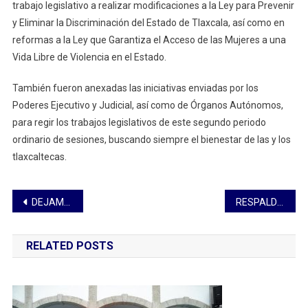
trabajo legislativo a realizar modificaciones a la Ley para Prevenir
y Eliminar la Discriminación del Estado de Tlaxcala, así como en
reformas a la Ley que Garantiza el Acceso de las Mujeres a una
Vida Libre de Violencia en el Estado.
También fueron anexadas las iniciativas enviadas por los
Poderes Ejecutivo y Judicial, así como de Órganos Autónomos,
para regir los trabajos legislativos de este segundo periodo
ordinario de sesiones, buscando siempre el bienestar de las y los
tlaxcaltecas.
Navegación
DEJAMOS UN LEGADO PARA LAS Y LOS ESTUDIANTES DE HUAMANTLA: SALVADOR SANTOS CEDILLO
RESPALDA VICENTE MORALES ESTABILIDAD EN TLAXCALA
de
RELATED POSTS
entradas