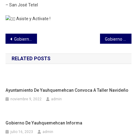
–
San José Tetel
Asiste y Actívate !
Navegación
Gobierno de Tetla te invita a la Feria del Empleo
Gobierno de Yauhquemehcan invita a participar en la campaña «Acopio de Neumáticos y Electrónicos en desuso»
de
RELATED POSTS
entradas
Ayuntamiento De Yauhquemehcan Convoca A Taller Navideño
noviembre 9, 2022
admin
Gobierno De Yauhquemehcan Informa
julio 16, 2023
admin