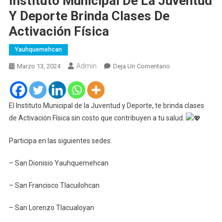
Instituto Municipal De La Juventud
Y Deporte Brinda Clases De
Activación Física
Yauhquemehcan
Admin
En
Marzo 13, 2024
Deja Un Comentario
Instituto
Municipal
De
El Instituto Municipal de la Juventud y Deporte, te brinda clases
La
de Activación Física sin costo que contribuyen a tu salud.
Juventud
Y
Participa en las siguientes sedes:
Deporte
Brinda
– San Dionisio Yauhquemehcan
Clases
De
– San Francisco Tlacuilohcan
Activación
Física
– San Lorenzo Tlacualoyan