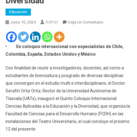
Diversidad
Educación
Admin
En
Junio 10, 2024
Deja Un Comentario
Analizan
En
La
• En coloquio internacional con especialistas de Chile,
UATx
Colombia, España, Estados Unidos y México
Las
Ciencias
Con finalidad de reunir a investigadores, docentes, así como a
Aplicadas
estudiantes de licenciatura y posgrado de diversas disciplinas
A
que convergen en el estudio multi e interdisciplinario, el Doctor
La
Serafín Ortiz Ortiz, Rector de la Universidad Autónoma de
Educación
Tlaxcala (UATx), inauguró el Quinto Coloquio Internacional
Y
Ciencias Aplicadas a la Educación y la Diversidad, que organiza la
La
Diversidad
Facultad de Ciencias para el Desarrollo Humano (FCDH) en las
instalaciones del Teatro Universitario, el cual concluye el próximo
12 del presente.