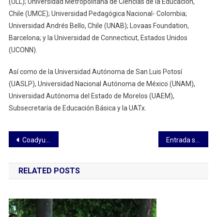
(ULL); Universidad Metropolitana de Ciencias de la Educación,
Chile (UMCE); Universidad Pedagógica Nacional- Colombia;
Universidad Andrés Bello, Chile (UNAB); Lovaas Foundation,
Barcelona; y la Universidad de Connecticut, Estados Unidos
(UCONN).
Así como de la Universidad Autónoma de San Luis Potosí
(UASLP), Universidad Nacional Autónoma de México (UNAM),
Universidad Autónoma del Estado de Morelos (UAEM),
Subsecretaría de Educación Básica y la UATx.
Navegación
Coadyuva UATx a profesionalización de trabajadores del Poder Judicial
Entrada siguiente
de
RELATED POSTS
entradas