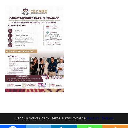
Diario La Noticia 2026
|
Tema: News Portal de
Mystery Themes
.