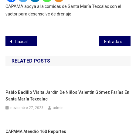
CAPAMA apoya a la comidas de Santa María Texcalac con el
vactor para desensolve de drenaje
Navegación
Tlaxcala Capital será sede del Canva Fest Tlaxcala 2024
Entrada siguiente
de
RELATED POSTS
entradas
Pablo Badillo Visita Jardín De Niños Valentín Gómez Farías En
Santa María Texcalac
noviembre 27, 2023
admin
CAPAMA Atendió 160 Reportes