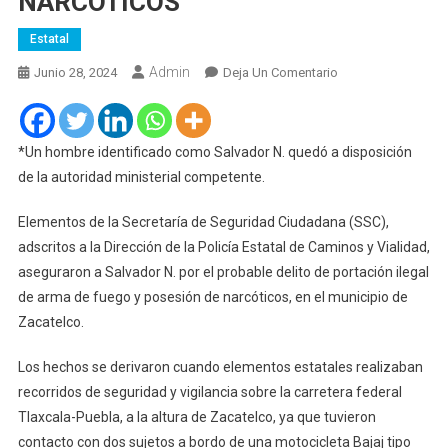
NARCÓTICOS
Estatal
Admin
En
Junio 28, 2024
Deja Un Comentario
NUEVA
DETENCIÓN
DE
*Un hombre identificado como Salvador N. quedó a disposición
LA
de la autoridad ministerial competente.
SSC
POR
Elementos de la Secretaría de Seguridad Ciudadana (SSC),
PORTACIÓN
adscritos a la Dirección de la Policía Estatal de Caminos y Vialidad,
DE
aseguraron a Salvador N. por el probable delito de portación ilegal
ARMA
de arma de fuego y posesión de narcóticos, en el municipio de
Y
Zacatelco.
NARCÓTICOS
Los hechos se derivaron cuando elementos estatales realizaban
recorridos de seguridad y vigilancia sobre la carretera federal
Tlaxcala-Puebla, a la altura de Zacatelco, ya que tuvieron
contacto con dos sujetos a bordo de una motocicleta Bajaj tipo