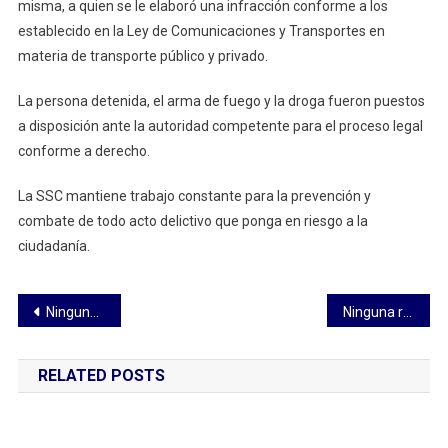
misma, a quien se le elaboró una infracción conforme a los
establecido en la Ley de Comunicaciones y Transportes en
materia de transporte público y privado.
La persona detenida, el arma de fuego y la droga fueron puestos
a disposición ante la autoridad competente para el proceso legal
conforme a derecho.
La SSC mantiene trabajo constante para la prevención y
combate de todo acto delictivo que ponga en riesgo a la
ciudadanía.
Navegación
Ninguna reforma judicial tendrá resultados exitosos si no va de la mano con un presupuesto adecuado: Anel Bañuelos
Ninguna reforma judicial tendrá resultados exitosos si no va de la mano con un presupuesto adecuado: Anel Bañuelos
de
RELATED POSTS
entradas