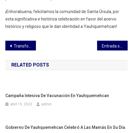
¡Enhorabuena, felicitamos la comunidad de Santa Úrsula, por
esta significativa e histórica celebración en favor del acervo
histórico y religioso que le dan identidad a Yauhquemehcan!
Navegación
Transformar el rostro de Puebla, prioridad del gobierno de Sergio Salomón
Entrada siguiente
de
RELATED POSTS
entradas
Campaña Intesiva De Vacunación En Yauhquemehcan
abril 19, 2023
admin
Gobierno De Yauhquemehcan Celebró A Las Mamás En Su Día.