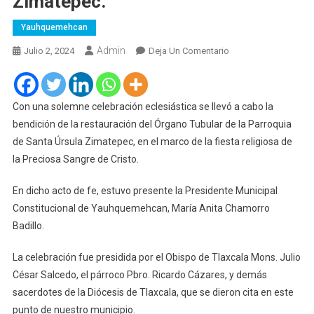
Zimatepec.
Yauhquemehcan
Admin
En
Julio 2, 2024
Deja Un Comentario
Bendición
Del
Órgano
Con una solemne celebración eclesiástica se llevó a cabo la
Tubular
bendición de la restauración del Órgano Tubular de la Parroquia
De
de Santa Úrsula Zimatepec, en el marco de la fiesta religiosa de
La
la Preciosa Sangre de Cristo.
Parroquia
De
En dicho acto de fe, estuvo presente la Presidente Municipal
Santa
Constitucional de Yauhquemehcan, María Anita Chamorro
Úrsula
Badillo.
Zimatepec.
La celebración fue presidida por el Obispo de Tlaxcala Mons. Julio
César Salcedo, el párroco Pbro. Ricardo Cázares, y demás
sacerdotes de la Diócesis de Tlaxcala, que se dieron cita en este
punto de nuestro municipio.