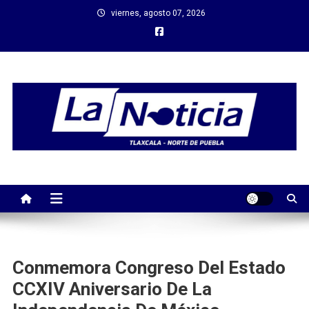
Saltar
viernes, agosto 07, 2026
al
contenido
Conmemora Congreso Del Estado
CCXIV Aniversario De La