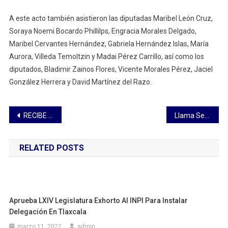
A este acto también asistieron las diputadas Maribel León Cruz,
Soraya Noemi Bocardo Phillilps, Engracia Morales Delgado,
Maribel Cervantes Hernández, Gabriela Hernández Islas, María
Aurora, Villeda Temoltzin y Madai Pérez Carrillo, así como los
diputados, Bladimir Zainos Flores, Vicente Morales Pérez, Jaciel
González Herrera y David Martínez del Razo.
Navegación
RECIBE JAVIER RIVERA EL FUEGO SIMBÓLICO DE LA INDEPENDENCIA
Llama Sergio Salomón a la unidad para seguir construyendo el futuro
de
RELATED POSTS
entradas
Aprueba LXIV Legislatura Exhorto Al INPI Para Instalar
Delegación En Tlaxcala
marzo 11, 2022
admin