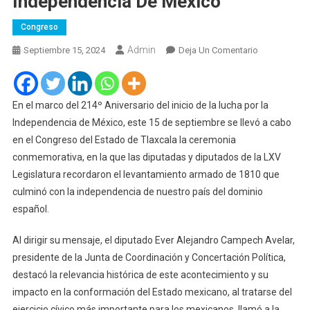
Independencia De México
Congreso
Admin
En
Septiembre 15, 2024
Deja Un Comentario
Conmemora
Congreso
Del
En el marco del 214º Aniversario del inicio de la lucha por la
Estado
Independencia de México, este 15 de septiembre se llevó a cabo
CCXIV
en el Congreso del Estado de Tlaxcala la ceremonia
Aniversario
conmemorativa, en la que las diputadas y diputados de la LXV
De
Legislatura recordaron el levantamiento armado de 1810 que
La
culminó con la independencia de nuestro país del dominio
Independenc
español.
De
México
Al dirigir su mensaje, el diputado Ever Alejandro Campech Avelar,
presidente de la Junta de Coordinación y Concertación Política,
destacó la relevancia histórica de este acontecimiento y su
impacto en la conformación del Estado mexicano, al tratarse del
ejercicio cívico más importante para los mexicanos, llamó a la