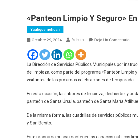
«Panteon Limpio Y Seguro» 
Yauhquemehcan
Admin
En
Octubre 29, 2024
Deja Un Comentario
«Pan
Limp
Y
La Dirección de Servicios Públicos Municipales por instru
Segu
de limpieza, como parte del programa «Panteón Limpio y
En
visitantes de las próximas celebraciones de temporada.
Yau
En esta ocasión, las labores de limpieza, deshierbe y pod
panteón de Santa Úrsula, panteón de Santa María Atlihuet
De la misma forma, las cuadrillas de servicios públicos 
y San Benito.
Este programa busca mantener los espacios públicos limp