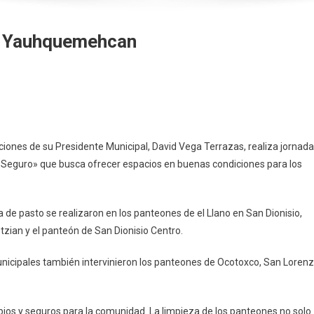
En Yauhquemehcan
teon
io
cciones de su Presidente Municipal, David Vega Terrazas, realiza jornad
ro»
 Seguro» que busca ofrecer espacios en buenas condiciones para los
hquemehcan
a de pasto se realizaron en los panteones de el Llano en San Dionisio,
zian y el panteón de San Dionisio Centro.
municipales también intervinieron los panteones de Ocotoxco, San Loren
ios y seguros para la comunidad. La limpieza de los panteones no solo