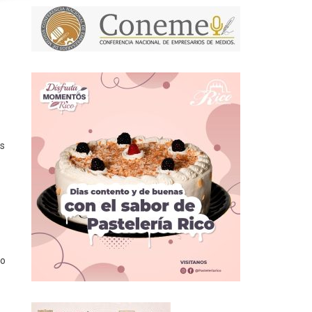
as
zo