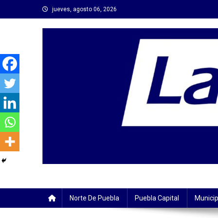
Saltar
jueves, agosto 06, 2026
al
contenido
Norte De Puebla
Puebla Capital
Municip