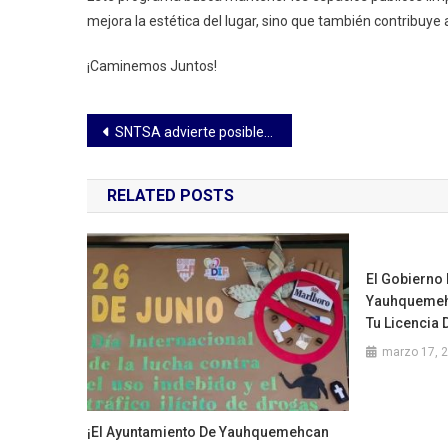
mejora la estética del lugar, sino que también contribuye 
¡Caminemos Juntos!
Navegación
SNTSA advierte posibles protestas por omisiones y desabasto en sector salud de Tlaxcala
de
RELATED POSTS
entradas
El Gobierno 
Yauhquemehc
Tu Licencia
marzo 17, 
¡El Ayuntamiento De Yauhquemehcan