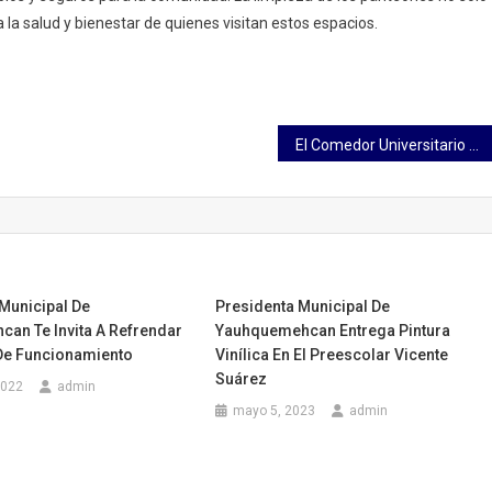
a la salud y bienestar de quienes visitan estos espacios.
El Comedor Universitario es un ejemplo de solidaridad, compromiso y justicia social: RCCB
Municipal De
Presidenta Municipal De
an Te Invita A Refrendar
Yauhquemehcan Entrega Pintura
 De Funcionamiento
Vinílica En El Preescolar Vicente
Suárez
2022
admin
mayo 5, 2023
admin