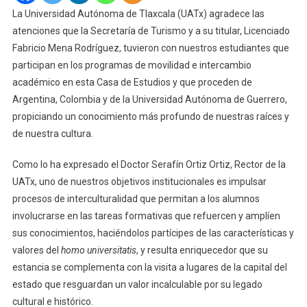
Movilidad
La Universidad Autónoma de Tlaxcala (UATx) agradece las
En
atenciones que la Secretaría de Turismo y a su titular, Licenciado
La
Fabricio Mena Rodríguez, tuvieron con nuestros estudiantes que
UATx
participan en los programas de movilidad e intercambio
Recorren
académico en esta Casa de Estudios y que proceden de
Zonas
Argentina, Colombia y de la Universidad Autónoma de Guerrero,
Emblemáticas
propiciando un conocimiento más profundo de nuestras raíces y
De
La
de nuestra cultura.
Capital
Por
Como lo ha expresado el Doctor Serafín Ortiz Ortiz, Rector de la
Invitación
UATx, uno de nuestros objetivos institucionales es impulsar
De
procesos de interculturalidad que permitan a los alumnos
Sectur
involucrarse en las tareas formativas que refuercen y amplíen
Tlaxcala
sus conocimientos, haciéndolos partícipes de las características y
valores del
homo universitatis
, y resulta enriquecedor que su
estancia se complementa con la visita a lugares de la capital del
estado que resguardan un valor incalculable por su legado
cultural e histórico.