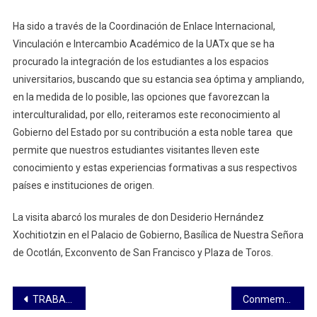
Ha sido a través de la Coordinación de Enlace Internacional,
Vinculación e Intercambio Académico de la UATx que se ha
procurado la integración de los estudiantes a los espacios
universitarios, buscando que su estancia sea óptima y ampliando,
en la medida de lo posible, las opciones que favorezcan la
interculturalidad, por ello, reiteramos este reconocimiento al
Gobierno del Estado por su contribución a esta noble tarea que
permite que nuestros estudiantes visitantes lleven este
conocimiento y estas experiencias formativas a sus respectivos
países e instituciones de origen.
La visita abarcó los murales de don Desiderio Hernández
Xochitiotzin en el Palacio de Gobierno, Basílica de Nuestra Señora
de Ocotlán, Exconvento de San Francisco y Plaza de Toros.
Navegación
TRABAJAMOS PARA QUE LAS TLAXCALTECAS DESCUBRAN Y CREAN EN SU PROPIO POTENCIAL: FERNANDA ESPINOSA
Conmemora diputada Gabriela Hernández a la mujer contemporánea con ciclo de ponencias