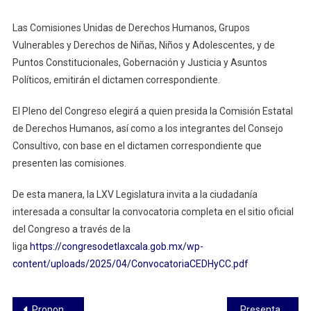
Las Comisiones Unidas de Derechos Humanos, Grupos
Vulnerables y Derechos de Niñas, Niños y Adolescentes, y de
Puntos Constitucionales, Gobernación y Justicia y Asuntos
Políticos, emitirán el dictamen correspondiente.
El Pleno del Congreso elegirá a quien presida la Comisión Estatal
de Derechos Humanos, así como a los integrantes del Consejo
Consultivo, con base en el dictamen correspondiente que
presenten las comisiones.
De esta manera, la LXV Legislatura invita a la ciudadanía
interesada a consultar la convocatoria completa en el sitio oficial
del Congreso a través de la
liga
https://congresodetlaxcala.gob.mx/wp-
content/uploads/2025/04/ConvocatoriaCEDHyCC.pdf
Navegación
Propone Maribel León reforma para garantizar acceso seguro a Internet en la infancia tlaxcalteca
Presentan en el Congreso la segunda edición del festival de la orquídea