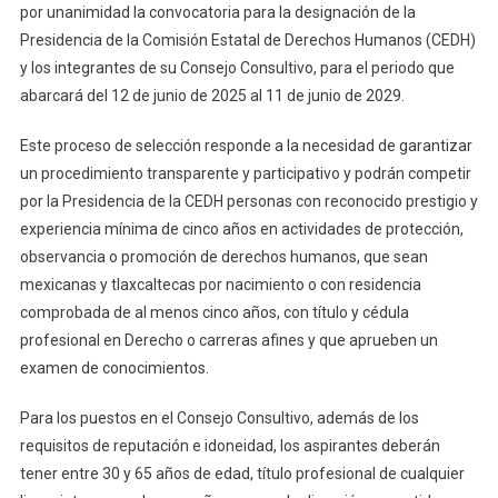
por unanimidad la convocatoria para la designación de la
Elección
Presidencia de la Comisión Estatal de Derechos Humanos (CEDH)
De La
y los integrantes de su Consejo Consultivo, para el periodo que
Presidencia
abarcará del 12 de junio de 2025 al 11 de junio de 2029.
De
La
Este proceso de selección responde a la necesidad de garantizar
CEDH
un procedimiento transparente y participativo y podrán competir
Y
por la Presidencia de la CEDH personas con reconocido prestigio y
Su
Consejo
experiencia mínima de cinco años en actividades de protección,
Consultivo
observancia o promoción de derechos humanos, que sean
mexicanas y tlaxcaltecas por nacimiento o con residencia
comprobada de al menos cinco años, con título y cédula
profesional en Derecho o carreras afines y que aprueben un
examen de conocimientos.
Para los puestos en el Consejo Consultivo, además de los
requisitos de reputación e idoneidad, los aspirantes deberán
tener entre 30 y 65 años de edad, título profesional de cualquier