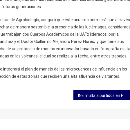
as futuras generaciones.
acultad de Agrobiología, aseguró que este acuerdo permitirá que a través
echar de manera sostenible la presencia de las luciérnagas, considerad
el que trabajan dos Cuerpos Académicos de la UATx liderados por la
nchez y el Doctor Guillermo Alejandro Pérez Flores, y que tiene sus
ha de un protocolo de monitoreo innovador basado en fotografía digita
as en los volcanes, el cual se realiza a la fecha, entre otros trabajos.
e integrará el plan de manejo de las microcuencas de influencia en los
cción de estas zonas que reciben una alta afluencia de visitantes.
INE multa a partidos en Puebla por irregularidades de la elección extraordinaria