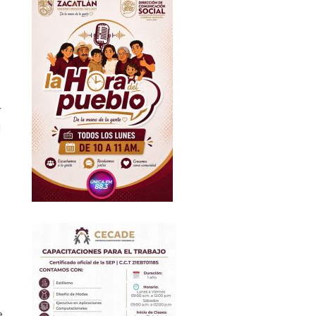
r
l
e