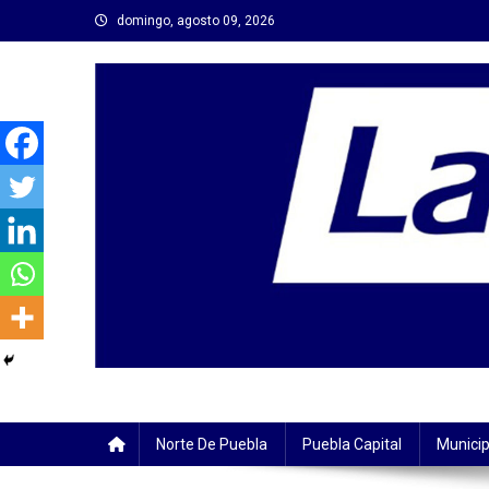
Saltar
domingo, agosto 09, 2026
al
contenido
Norte De Puebla
Puebla Capital
Municip