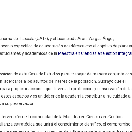
iento
utónoma de Tlaxcala (UATx), y el Licenciado Aron Vargas Ángel,
nvenio específico de colaboración académica con el objetivo de planea
ilpa Firman
e estudiantes y académicos de la
Maestría en Ciencias en Gestión Integra
o De
ación
isposición de esta Casa de Estudios para trabajar de manera conjunta con
n acercarse a los asuntos de interés de la población. Subrayó que el
para propiciar acciones que lleven a la protección y conservación de la
estos espacios y es un deber de la academia contribuir a su cuidado a
agas
 a su preservación.
intervención de la comunidad de la Maestría en Ciencias en Gestión
a alianza estratégica que unirá el conocimiento científico, el compromiso
 plan de manejo de las microcuencas de influencia se busca garantizar qu