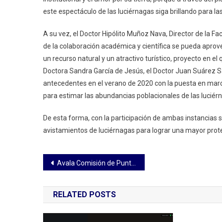
este espectáculo de las luciérnagas siga brillando para l
A su vez, el Doctor Hipólito Muñoz Nava, Director de la F
de la colaboración académica y científica se pueda aprov
un recurso natural y un atractivo turístico, proyecto en 
Doctora Sandra García de Jesús, el Doctor Juan Suárez Sá
antecedentes en el verano de 2020 con la puesta en marc
para estimar las abundancias poblacionales de las luciérnag
De esta forma, con la participación de ambas instancias s
avistamientos de luciérnagas para lograr una mayor prote
Navegación
Avala Comisión de Puntos Constitucionales la iniciativa para inscribir el nombre de Tecuelhuetzin Xicohténcatl con letras doradas en el Congreso
de
RELATED POSTS
entradas