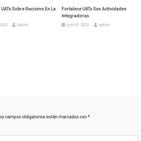
a UATx Sobre Racismo En La
Fortalece UATx Sus Actividades
Integradoras
 2022
admin
junio 8, 2022
admin
os campos obligatorios están marcados con
*