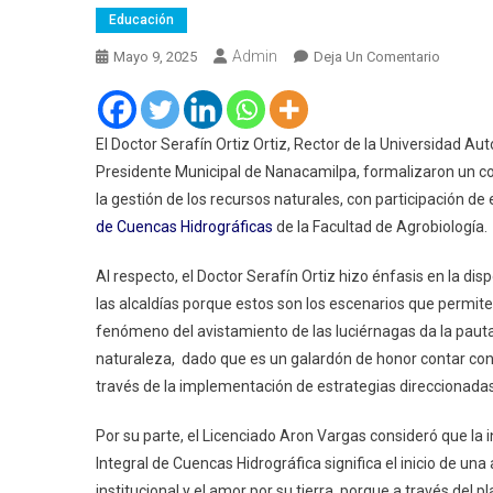
Educación
Admin
En
Mayo 9, 2025
Deja Un Comentario
UATx
Y
Ayuntam
El Doctor Serafín Ortiz Ortiz, Rector de la Universidad A
De
Presidente Municipal de Nanacamilpa, formalizaron un co
Nanacam
la gestión de los recursos naturales, con participación d
Conveni
de Cuencas Hidrográficas
de la Facultad de Agrobiología.
Colabor
Para
Al respecto, el Doctor Serafín Ortiz hizo énfasis en la d
Proteger
las alcaldías porque estos son los escenarios que permite
Zona
fenómeno del avistamiento de las luciérnagas da la pauta 
De
naturaleza, dado que es un galardón de honor contar con 
Luciérn
través de la implementación de estrategias direccionadas
Por su parte, el Licenciado Aron Vargas consideró que la 
Integral de Cuencas Hidrográfica significa el inicio de un
institucional y el amor por su tierra, porque a través del