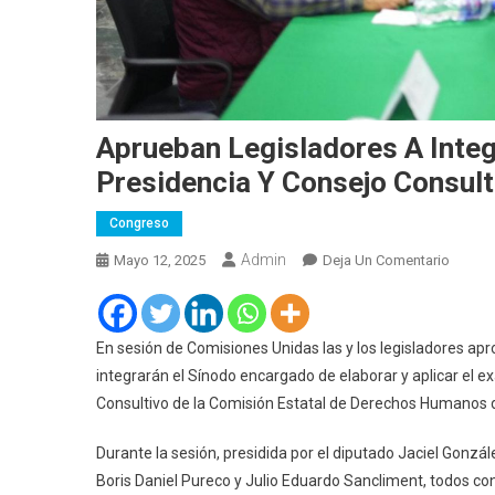
Aprueban Legisladores A Integ
Presidencia Y Consejo Consul
Congreso
Admin
En
Mayo 12, 2025
Deja Un Comentario
Aprue
Legisl
A
En sesión de Comisiones Unidas las y los legisladores a
Integra
integrarán el Sínodo encargado de elaborar y aplicar el e
Del
Consultivo de la Comisión Estatal de Derechos Humanos de
Sínodo
Para
Durante la sesión, presidida por el diputado Jaciel Gonzá
Elecci
Boris Daniel Pureco y Julio Eduardo Sancliment, todos c
De