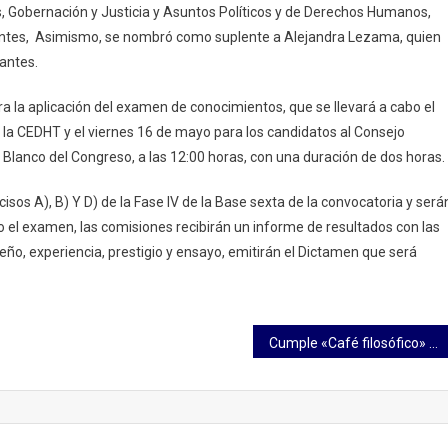
, Gobernación y Justicia y Asuntos Políticos y de Derechos Humanos,
encia
entes, Asimismo, se nombró como suplente a Alejandra Lezama, quien
antes.
o
tivo
ra la aplicación del examen de conocimientos, que se llevará a cabo el
 la CEDHT y el viernes 16 de mayo para los candidatos al Consejo
 Blanco del Congreso, a las 12:00 horas, con una duración de dos horas.
sos A), B) Y D) de la Fase IV de la Base sexta de la convocatoria y será
o el examen, las comisiones recibirán un informe de resultados con las
eño, experiencia, prestigio y ensayo, emitirán el Dictamen que será
Cumple «Café filosófico» con su objetivo