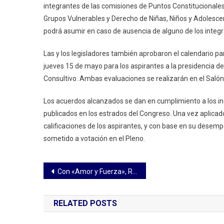
integrantes de las comisiones de Puntos Constitucionales
Presid
Grupos Vulnerables y Derecho de Niñas, Niños y Adolesc
Y
podrá asumir en caso de ausencia de alguno de los integr
Consej
Consul
Las y los legisladores también aprobaron el calendario pa
De
jueves 15 de mayo para los aspirantes a la presidencia de
La
CEDHT
Consultivo. Ambas evaluaciones se realizarán en el Salón
Los acuerdos alcanzados se dan en cumplimiento a los inci
publicados en los estrados del Congreso. Una vez aplicad
calificaciones de los aspirantes, y con base en su desemp
sometido a votación en el Pleno.
Navegación
Con «Amor y Fuerza», Reyna Flor Báez Lozano rinde homenaje a madres de hijas e hijos con discapacidad
de
RELATED POSTS
entradas