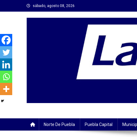
Saltar
sábado, agosto 08, 2026
al
contenido
Norte De Puebla
Puebla Capital
Municip