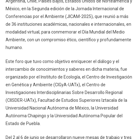
Argentina, Chile, Países Bajos, Estados Unidos de Norteamérica y
Participaron
México, en la Segunda edición de la Jornada Internacional de
En Segunda
Conferencias por el Ambiente (JICAM-2025), que reunió a más
Jornada
de 36 instituciones académicas, nacionales e internacionales, en
Internacional
De
modalidad virtual, para conmemorar el Día Mundial del Medio
Conferencias
Ambiente, con un compromiso ético, científico y profundamente
Por
humano.
El
Ambiente
Este foro que tuvo como objetivo enriquecer el diálogo y el
intercambio de conocimientos y saberes en dicha materia, fue
organizado por el Instituto de Ecología, el Centro de Investigación
en Genética y Ambiente (CIGyA-UATx), el Centro de
Investigaciones Interdisciplinarias Sobre Desarrollo Regional
(CIISDER-UATx), Facultad de Estudios Superiores Iztacala de la
Universidad Nacional Autónoma de México, la Universidad
Autónoma Chapingo y la Universidad Autónoma Popular del
Estado de Puebla.
Del 2 al 6 de junio se desarrollaron nueve mesas de trabajo y tres