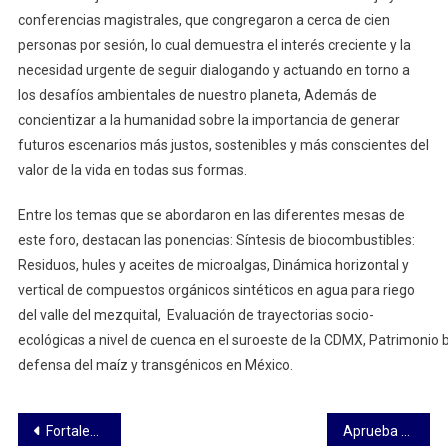
conferencias magistrales, que congregaron a cerca de cien
personas por sesión, lo cual demuestra el interés creciente y la
necesidad urgente de seguir dialogando y actuando en torno a
los desafíos ambientales de nuestro planeta, Además de
concientizar a la humanidad sobre la importancia de generar
futuros escenarios más justos, sostenibles y más conscientes del
valor de la vida en todas sus formas.
Entre los temas que se abordaron en las diferentes mesas de
este foro, destacan las ponencias: Síntesis de biocombustibles:
Residuos, hules y aceites de microalgas, Dinámica horizontal y
vertical de compuestos orgánicos sintéticos en agua para riego
del valle del mezquital, Evaluación de trayectorias socio-
ecológicas a nivel de cuenca en el suroeste de la CDMX, Patrimonio b
defensa del maíz y transgénicos en México.
Navegación
Fortalece Congreso del Estado lazos diplomáticos con el Reino de Marruecos
Aprueba LXV Legislatura Convocatoria al Premio Estatal de Periodismo «Miguel N. Lira 2025»