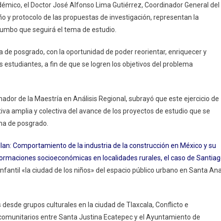
adémico, el Doctor José Alfonso Lima Gutiérrez, Coordinador General del
o y protocolo de las propuestas de investigación, representan la
rumbo que seguirá el tema de estudio.
a de posgrado, con la oportunidad de poder reorientar, enriquecer y
 estudiantes, a fin de que se logren los objetivos del problema
ador de la Maestría en Análisis Regional, subrayó que este ejercicio de
tiva amplia y colectiva del avance de los proyectos de estudio que se
ama de posgrado.
lan: Comportamiento de la industria de la construcción en México y su
sformaciones socioeconómicas en localidades rurales, el caso de Santia
nfantil «la ciudad de los niños» del espacio público urbano en Santa An
desde grupos culturales en la ciudad de Tlaxcala, Conflicto e
os comunitarios entre Santa Justina Ecatepec y el Ayuntamiento de