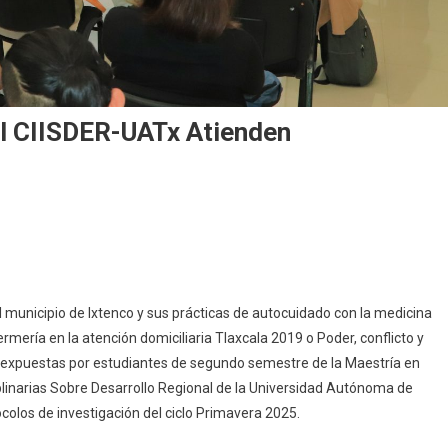
el CIISDER-UATx Atienden
os
ación
unicipio de Ixtenco y sus prácticas de autocuidado con la medicina
ermería en la atención domiciliaria Tlaxcala 2019 o Poder, conflicto y
-
on expuestas por estudiantes de segundo semestre de la Maestría en
iplinarias Sobre Desarrollo Regional de la Universidad Autónoma de
n
colos de investigación del ciclo Primavera 2025.
áticas
les