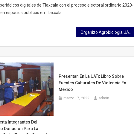
periódicos digitales de Tlaxcala con el proceso electoral ordinario 2020-
 en espacios públicos en Tlaxcala.
Organizó Agrobiología UATx la 𝟏ª 𝐅𝐞𝐫𝐢𝐚 𝐝𝐞𝐥 𝐂𝐨𝐧𝐨𝐜𝐢𝐦𝐢𝐞𝐧𝐭𝐨 𝐝𝐞 𝐥𝐚 𝐁𝐢𝐨𝐥𝐨𝐠í𝐚
Presentan En La UATx Libro Sobre
Fuentes Culturales De Violencia En
México
marzo 17, 2022
admin
sta Integrantes Del
ro Donación Para La