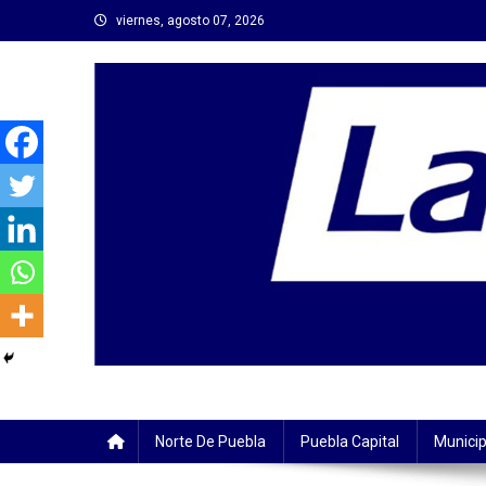
Saltar
viernes, agosto 07, 2026
al
contenido
Norte De Puebla
Puebla Capital
Municip