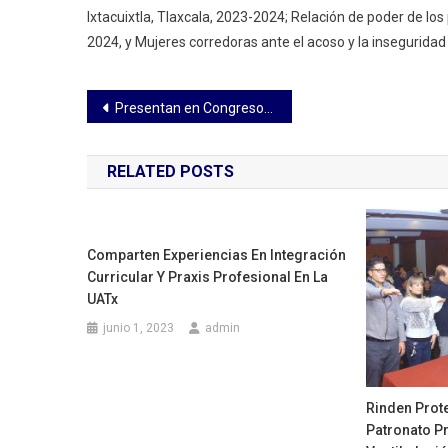
Ixtacuixtla, Tlaxcala, 2023-2024; Relación de poder de los 
2024, y Mujeres corredoras ante el acoso y la inseguridad
Navegación
Presentan en Congreso actividades de la «Feria del Durazno 2025»
de
RELATED POSTS
entradas
Comparten Experiencias En Integración
Curricular Y Praxis Profesional En La
UATx
junio 1, 2023
admin
Rinden Prote
Patronato P