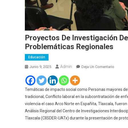
Proyectos De Investigación D
Problemáticas Regionales
Educación
Admin
En
Junio 9, 2025
Deja Un Comentario
Proyect
De
Investig
Temáticas de impacto social como Personas mayores del m
Del
tradicional, Conflicto laboral en la subcontratación de enf
CIISDER
violencia el caso Arco Norte en Españita, Tlaxcala, fuer
UATx
Análisis Regional del Centro de Investigaciones Interdisc
Atiende
Tlaxcala (CIISDER-UATx) durante la presentación de proto
Problem
Regiona