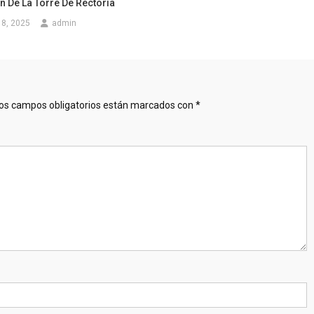
n De La Torre De Rectoría
18, 2025
admin
os campos obligatorios están marcados con
*