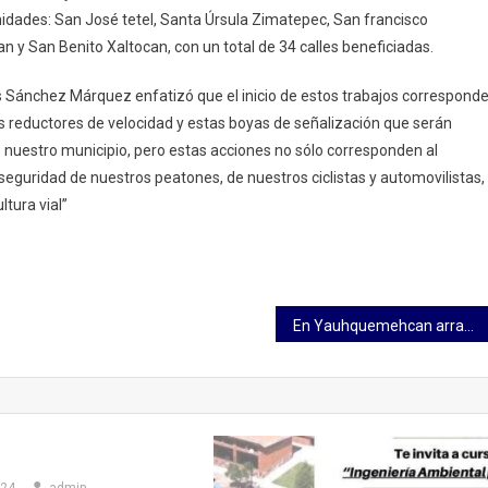
idades: San José tetel, Santa Úrsula Zimatepec, San francisco
n y San Benito Xaltocan, con un total de 34 calles beneficiadas.
os Sánchez Márquez enfatizó que el inicio de estos trabajos correspond
 reductores de velocidad y estas boyas de señalización que serán
 nuestro municipio, pero estas acciones no sólo corresponden al
 seguridad de nuestros peatones, de nuestros ciclistas y automovilistas,
tura vial”
En Yauhquemehcan arranca ampliación de techumbre en Guadalupe Calapa