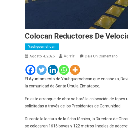
Colocan Reductores De Veloc
Yauhquemehcan
Admin
En
Agosto 4, 2025
Deja Un Comentario
Coloc
Reduc
De
El Ayuntamiento de Yauhquemehcan que encabeza, David V
Veloc
la comunidad de Santa Úrsula Zimatepec.
En
Calles
En este arranque de obra se hará la colocación de topes r
De
solicitadas a través de los Presidentes de Comunidad.
Yauhq
Durante la lectura de la ficha técnica, la Directora de
se colocaran 1616 boyas y 122 metros lineales de adocre