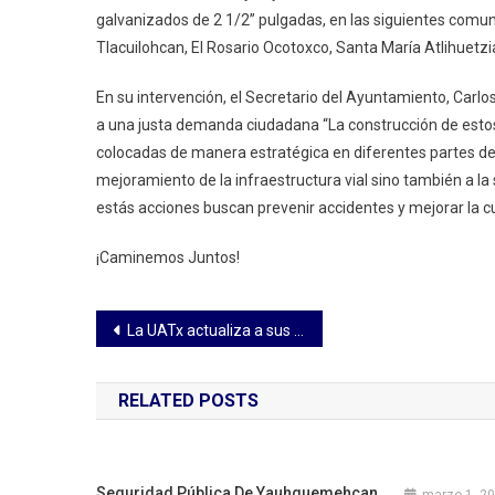
galvanizados de 2 1/2” pulgadas, en las siguientes comun
Tlacuilohcan, El Rosario Ocotoxco, Santa María Atlihuetzia
En su intervención, el Secretario del Ayuntamiento, Carl
a una justa demanda ciudadana “La construcción de estos
colocadas de manera estratégica en diferentes partes de
mejoramiento de la infraestructura vial sino también a la
estás acciones buscan prevenir accidentes y mejorar la cul
¡Caminemos Juntos!
Navegación
La UATx actualiza a sus académicos bajo los ejes del SEAES
de
RELATED POSTS
entradas
Seguridad Pública De Yauhquemehcan