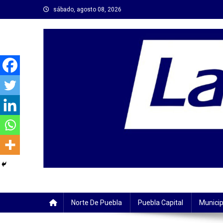
Saltar
sábado, agosto 08, 2026
al
contenido
Norte De Puebla
Puebla Capital
Municip