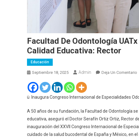
Facultad De Odontología UATx 
Calidad Educativa: Rector
Educación
Admin
E
Septiembre 18, 2025
Deja Un Comentario
F
O
ü Inaugura Congreso Internacional de Especialidades Od
E
A 50 años de su fundación, la Facultad de Odontología se 
L
educativa, aseguró el Doctor Serafín Ortiz Ortiz, Rector 
M
inauguración del XXVII Congreso Internacional de Especia
D
cuidado de la salud bucodental de España y México, en el 
P