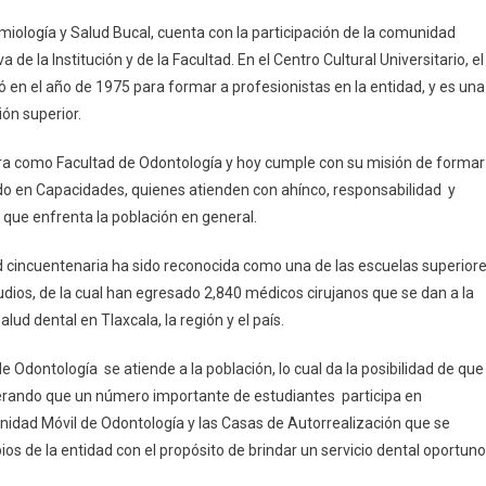
or
iología y Salud Bucal, cuenta con la participación de la comunidad
Su
a de la Institución y de la Facultad. En el Centro Cultural Universitario, el
alidad
 en el año de 1975 para formar a profesionistas en la entidad, y es una
ducativa:
ón superior.
ector
iera como Facultad de Odontología y hoy cumple con su misión de formar
o en Capacidades, quienes atienden con ahínco, responsabilidad y
que enfrenta la población en general.
d cincuentenaria ha sido reconocida como una de las escuelas superior
dios, de la cual han egresado 2,840 médicos cirujanos que se dan a la
lud dental en Tlaxcala, la región y el país.
e Odontología se atiende a la población, lo cual da la posibilidad de que
erando que un número importante de estudiantes participa en
Unidad Móvil de Odontología y las Casas de Autorrealización que se
s de la entidad con el propósito de brindar un servicio dental oportuno