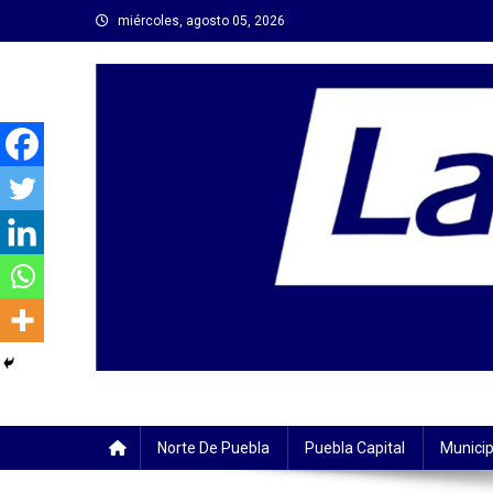
Saltar
miércoles, agosto 05, 2026
al
contenido
Norte De Puebla
Puebla Capital
Municip