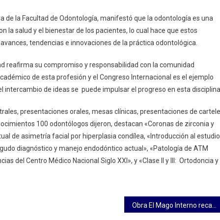
a de la Facultad de Odontología, manifestó que la odontología es una
 la salud y el bienestar de los pacientes, lo cual hace que estos
avances, tendencias e innovaciones de la práctica odontológica.
tad reafirma su compromiso y responsabilidad con la comunidad
cadémico de esta profesión y el Congreso Internacional es el ejemplo
el intercambio de ideas se puede impulsar el progreso en esta disciplina
ales, presentaciones orales, mesas clínicas, presentaciones de cartel
onocimientos 100 odontólogos dijeron, destacan «Coronas de zirconia y
ual de asimetría facial por hiperplasia condílea, «Introducción al estudio
 agudo diagnóstico y manejo endodóntico actual», «Patología de ATM
ias del Centro Médico Nacional Siglo XXI», y «Clase II y III: Ortodoncia y
Obra El Mago Interno recauda 800 mil pesos para el CEPOSAMI