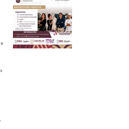
 a
es
,