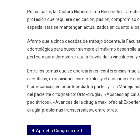
Por su parte, la Doctora Nohemí Lima Hernández, Director
profesión que requiere dedicación, pasión, compromiso con
especialistas se mantengan actualizados en cuanto a los 
Afirmó que a cinco décadas de trabajo docente, la Facul
odontológica para buscar siempre el máximo desarrollo a
perfecto para demostrar que a través de la vinculación y 
Entre los temas que se abordarán en conferencias magistr
científicos, exposiciones comerciales y el concurso de c
biomecánicos en odontopediatría parte I y II», «Manejo act
del paciente ortognático: Orto-cirugía», «Absceso apical
pediátricos», «Avances de la cirugía maxilofacial: Experienc
cirugía-problemas transversales», entre otros.
Navegación
Aprueba Congreso de Tlaxcala regular plataformas digitales de alojamiento