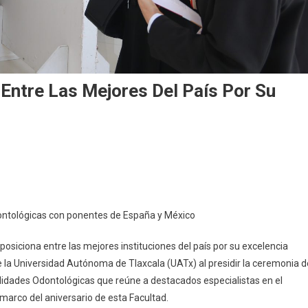
Entre Las Mejores Del País Por Su
n
acultad
De
dontología
ontológicas con ponentes de España y México
UATx
ntre
posiciona entre las mejores instituciones del país por su excelencia
as
de la Universidad Autónoma de Tlaxcala (UATx) al presidir la ceremonia d
ejores
lidades Odontológicas que reúne a destacados especialistas en el
el
marco del aniversario de esta Facultad.
aís