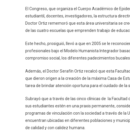
P
El Congreso, que organiza el Cuerpo Académico de Epidem
estudiantil, docentes, investigadores, la estructura directiv
C
Doctor Ortiz rememoró que esta área universitaria se creó
E
de las cuatro escuelas que emprenden trabajo de educaci
R
Este hecho, prosiguió, llevó a que en 2005 se le reconoc
profesionales bajo el Modelo Humanista Integrador basad
compromiso social, los diferentes padecimientos bucales 
Además, el Doctor Serafín Ortiz recalcó que esta Faculta
que dieron origen a la creación de la máxima Casa de Estu
tarea de brindar atención oportuna para el cuidado de la sa
Subrayó que a través de las cinco clínicas de la Facultad d
sus estudiantes estén en una praxis permanente, consid
programas de vinculación con la sociedad a través de la 
encuentran ubicadas en diferentes poblaciones y municipio
de calidad y con calidez humana.