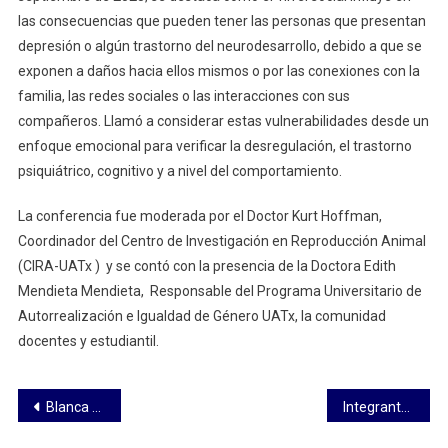
las consecuencias que pueden tener las personas que presentan
depresión o algún trastorno del neurodesarrollo, debido a que se
exponen a daños hacia ellos mismos o por las conexiones con la
familia, las redes sociales o las interacciones con sus
compañeros. Llamó a considerar estas vulnerabilidades desde un
enfoque emocional para verificar la desregulación, el trastorno
psiquiátrico, cognitivo y a nivel del comportamiento.
La conferencia fue moderada por el Doctor Kurt Hoffman,
Coordinador del Centro de Investigación en Reproducción Animal
(CIRA-UATx ) y se contó con la presencia de la Doctora Edith
Mendieta Mendieta, Responsable del Programa Universitario de
Autorrealización e Igualdad de Género UATx, la comunidad
docentes y estudiantil.
Navegación
Blanca Águila convoca a la unidad de sectores políticos, sociales y gubernamentales para enfrentar inseguridad en Tlaxcala
Integrantes de la Comisión de Desarrollo Rural presentan iniciativa para expedir la Ley de Fomento, Sanidad y Desarrollo Pecuario
de