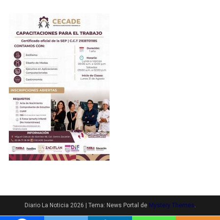
Diario La Noticia 2026
|
Tema: News Portal de
Mystery Themes
.