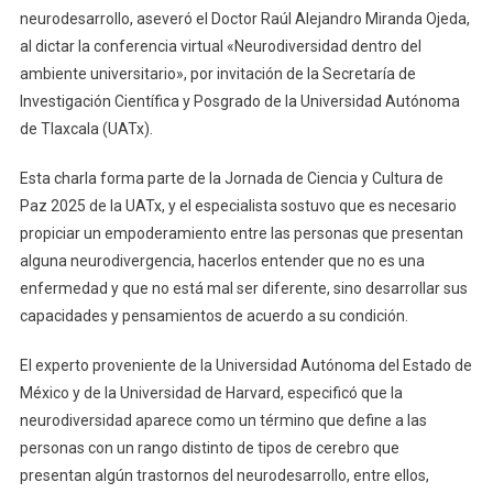
neurodesarrollo, aseveró el Doctor Raúl Alejandro Miranda Ojeda,
Jornada
al dictar la conferencia virtual «Neurodiversidad dentro del
De
Ciencia
ambiente universitario», por invitación de la Secretaría de
Y
Investigación Científica y Posgrado de la Universidad Autónoma
Cultura
de Tlaxcala (UATx).
De
Paz
Esta charla forma parte de la Jornada de Ciencia y Cultura de
UATx
Paz 2025 de la UATx, y el especialista sostuvo que es necesario
propiciar un empoderamiento entre las personas que presentan
alguna neurodivergencia, hacerlos entender que no es una
enfermedad y que no está mal ser diferente, sino desarrollar sus
capacidades y pensamientos de acuerdo a su condición.
El experto proveniente de la Universidad Autónoma del Estado de
México y de la Universidad de Harvard, especificó que la
neurodiversidad aparece como un término que define a las
personas con un rango distinto de tipos de cerebro que
presentan algún trastornos del neurodesarrollo, entre ellos,