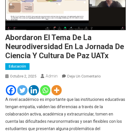
Abordaron El Tema De La
Neurodiversidad En La Jornada De
Ciencia Y Cultura De Paz UATx
Educación
Admin
En
Octubre 2, 2025
Deja Un Comentario
Abordaron
El
Tema
A nivel académico es importante que las instituciones educativas
De
tengan empatía, validen las diferencias a través de la
La
colaboración activa, académica y extracurricular, tomen en
Neurodiversidad
cuenta las dificultades neuronormativas y sean flexibles con los
En
estudiantes que presentan alguna problemática del
La