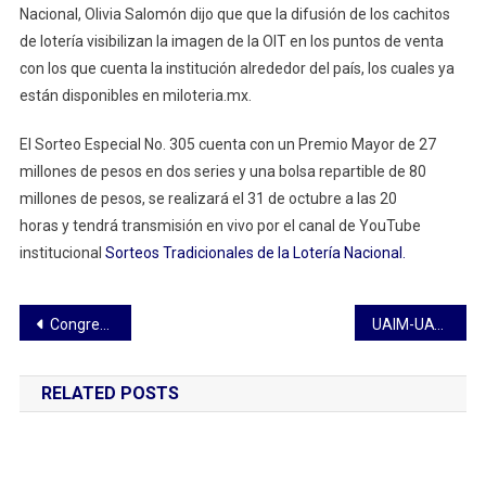
Nacional, Olivia Salomón dijo que que la difusión de los cachitos
de lotería visibilizan la imagen de la OIT en los puntos de venta
con los que cuenta la institución alrededor del país, los cuales ya
están disponibles en miloteria.mx.
El Sorteo Especial No. 305 cuenta con un Premio Mayor de 27
millones de pesos en dos series y una bolsa repartible de 80
millones de pesos, se realizará el 31 de octubre a las 20
horas y tendrá transmisión en vivo por el canal de YouTube
institucional
Sorteos Tradicionales de la Lotería Nacional.
Navegación
Congreso del Estado reforma la Ley Orgánica del TET para precisar requisitos de ingreso de funcionarios
UAIM-UATx propicia el interés por la ciencia entre infantes con talleres interactivos
de
RELATED POSTS
entradas