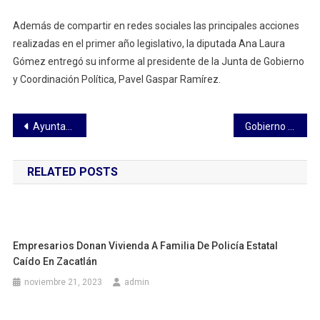
Además de compartir en redes sociales las principales acciones
realizadas en el primer año legislativo, la diputada Ana Laura
Gómez entregó su informe al presidente de la Junta de Gobierno
y Coordinación Política, Pavel Gaspar Ramírez.
Navegación
Ayuntamiento de Yauhquemehcan y SSC realizan programa ‘Reconecta con la Paz’ para prevenir reincidencia delictiva en jóvenes
Gobierno de Puebla transforma movilidad con rehabilitación vial en tiempo récord
de
RELATED POSTS
entradas
Empresarios Donan Vivienda A Familia De Policía Estatal
Caído En Zacatlán
noviembre 21, 2023
admin