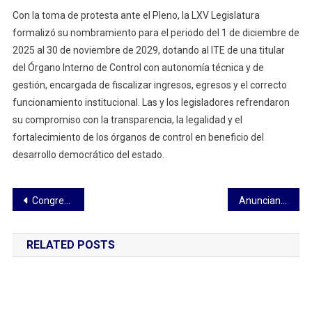
Con la toma de protesta ante el Pleno, la LXV Legislatura
formalizó su nombramiento para el periodo del 1 de diciembre de
2025 al 30 de noviembre de 2029, dotando al ITE de una titular
del Órgano Interno de Control con autonomía técnica y de
gestión, encargada de fiscalizar ingresos, egresos y el correcto
funcionamiento institucional. Las y los legisladores refrendaron
su compromiso con la transparencia, la legalidad y el
fortalecimiento de los órganos de control en beneficio del
desarrollo democrático del estado.
Navegación
Congreso recibe a dirigentes y organizaciones campesinas
Anuncian Maribel León y Jaciel González su separación del PVEM y se declaran independientes
de
RELATED POSTS
entradas