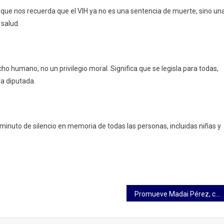
a que nos recuerda que el VIH ya no es una sentencia de muerte, sino un
 salud.
ho humano, no un privilegio moral. Significa que se legisla para todas,
la diputada.
n minuto de silencio en memoria de todas las personas, incluidas niñas y
Promueve Madai Pérez, capacitación sobre facilidades administrativas y regulación de concesiones de aguas nacionales