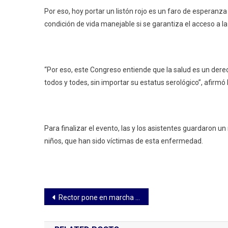
Por eso, hoy portar un listón rojo es un faro de esperanz
condición de vida manejable si se garantiza el acceso a la
“Por eso, este Congreso entiende que la salud es un derec
todos y todes, sin importar su estatus serológico”, afirmó 
Para finalizar el evento, las y los asistentes guardaron u
niños, que han sido víctimas de esta enfermedad.
Navegación
Rector pone en marcha los trabajos del 10° Foro de Autorrealización y la Feria de Valores UATx
de