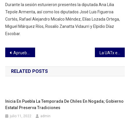
Durante la sesión estuvieron presentes la diputada Ana Lilia
Tepole Armenta, así como los diputados José Luis Figueroa
Cortés, Rafael Alejandro Micalco Méndez, Elías Lozada Ortega,
Miguel Márquez Ríos, Rosalío Zanatta Vidaurri y Elpidio Díaz
Escobar.
Navegación
Aprueba Congreso convocatoria 2026 para la Presea Desiderio Hernández Xochitiotzin
La UATx entregó 558 títulos a igual número de egresados de licenciatura, maestría y doctorado
de
RELATED POSTS
entradas
Inicia En Puebla La Temporada De Chiles En Nogada; Gobierno
Estatal Preserva Tradiciones
julio 11, 2022
admin