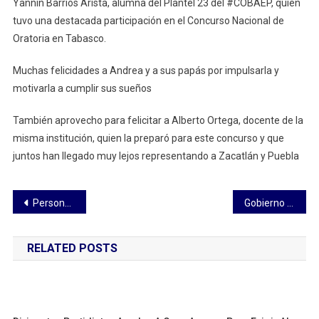
Yannin Barrios Arista, alumna del Plantel 23 del #COBAEP, quien
tuvo una destacada participación en el Concurso Nacional de
Oratoria en Tabasco.
Muchas felicidades a Andrea y a sus papás por impulsarla y
motivarla a cumplir sus sueños
También aprovecho para felicitar a Alberto Ortega, docente de la
misma institución, quien la preparó para este concurso y que
juntos han llegado muy lejos representando a Zacatlán y Puebla
Navegación
Personal del STEIESET es pieza clave en la misión educativa de la UATx: Rector
Gobierno de Zacatlán apoyó con material para camino hacia Atenco
de
RELATED POSTS
entradas