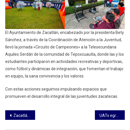
El Ayuntamiento de Zacatlán, encabezado por la presidenta Bety
Sánchez, a través de la Coordinación de Atención a la Juventud,
llevó la jornada «Circuito de Campeones» a la Telesecundaria
Aquiles Serdán de la comunidad de Tepoxcuautla, donde las y los
estudiantes participaron en actividades recreativas y deportivas,
como fútbol y dinámicas de integración, que fomentan el trabajo
en equipo, la sana convivencia y los valores.
Con estas acciones seguimos impulsando espacios que
promueven el desarrollo integral de las juventudes zacatecas.
Navegación
Zacatlán un referente del Turismo Comunitario en México
UATx egresa a nueva generación de criminólogos
de