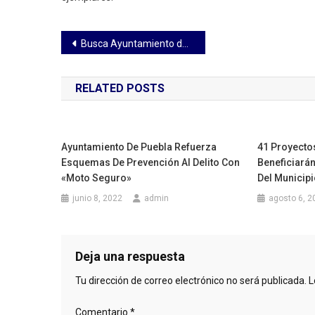
Navegación
Busca Ayuntamiento de Huamantla la instalación de un módulo canino en el municipio
de
RELATED POSTS
entradas
Ayuntamiento De Puebla Refuerza
41 Proyecto
Esquemas De Prevención Al Delito Con
Beneficiarán
«Moto Seguro»
Del Municipi
junio 8, 2022
admin
agosto 6, 2
Deja una respuesta
Tu dirección de correo electrónico no será publicada.
L
Comentario
*