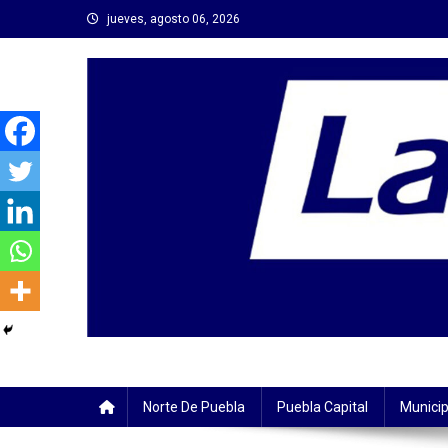
Saltar
jueves, agosto 06, 2026
al
contenido
Norte De Puebla
Puebla Capital
Municip