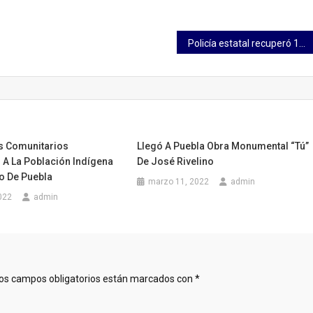
Policía estatal recuperó 11 vehículos con reporte de robo durante el fin de semana
s Comunitarios
Llegó A Puebla Obra Monumental “Tú”
 A La Población Indígena
De José Rivelino
o De Puebla
marzo 11, 2022
admin
022
admin
os campos obligatorios están marcados con
*