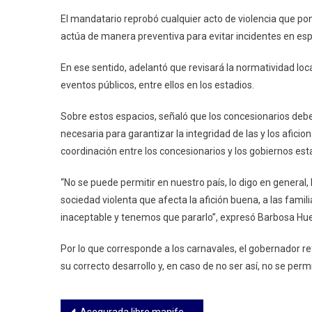
Violenc
El mandatario reprobó cualquier acto de violencia que pon
Sostuv
actúa de manera preventiva para evitar incidentes en esp
En ese sentido, adelantó que revisará la normatividad loca
eventos públicos, entre ellos en los estadios.
Sobre estos espacios, señaló que los concesionarios debe
necesaria para garantizar la integridad de las y los afici
coordinación entre los concesionarios y los gobiernos esta
“No se puede permitir en nuestro país, lo digo en general,
sociedad violenta que afecta la afición buena, a las fami
inaceptable y tenemos que pararlo”, expresó Barbosa Hue
Por lo que corresponde a los carnavales, el gobernador re
su correcto desarrollo y, en caso de no ser así, no se permi