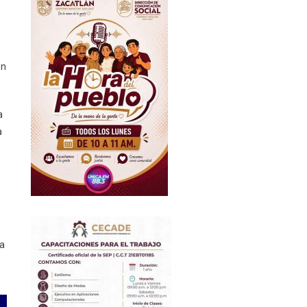
en
a
a
ra