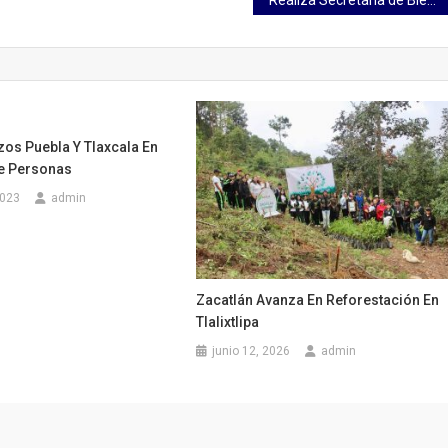
Realiza Secretaría de Bienestar la dispersión de pensiones y programas vía tarjeta bancaria
zos Puebla Y Tlaxcala En
e Personas
2023
admin
Zacatlán Avanza En Reforestación En
Tlalixtlipa
junio 12, 2026
admin