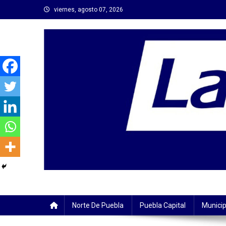
Saltar
viernes, agosto 07, 2026
al
contenido
Norte De Puebla
Puebla Capital
Municip