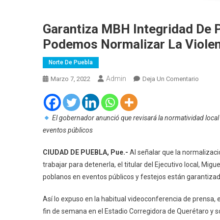
Garantiza MBH Integridad De 
Podemos Normalizar La Violen
Norte De Puebla
Admin
En
Marzo 7, 2022
Deja Un Comentario
Garanti
MBH
Integri
El gobernador anunció que revisará la normatividad local 
De
eventos públicos
Poblan
En
CIUDAD DE PUEBLA, Pue.-
Al señalar que la normalizaci
Evento
trabajar para detenerla, el titular del Ejecutivo local, Mig
Público
poblanos en eventos públicos y festejos están garantizad
“no
Podem
Así lo expuso en la habitual videoconferencia de prensa, 
Normal
fin de semana en el Estadio Corregidora de Querétaro y so
La