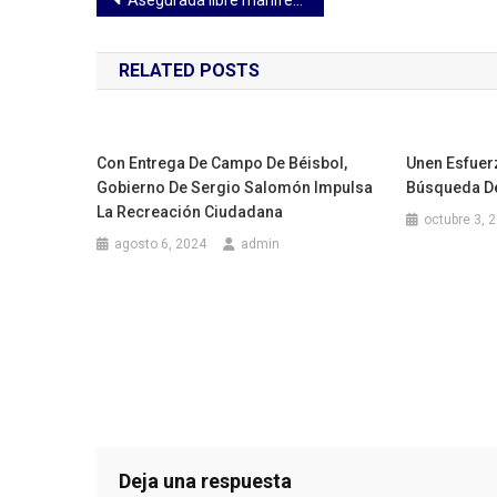
Navegación
Asegurada libre manifestación de mujeres el 8 de marzo; reitera MBH
de
RELATED POSTS
entradas
Con Entrega De Campo De Béisbol,
Unen Esfuer
Gobierno De Sergio Salomón Impulsa
Búsqueda D
La Recreación Ciudadana
octubre 3, 
agosto 6, 2024
admin
Deja una respuesta