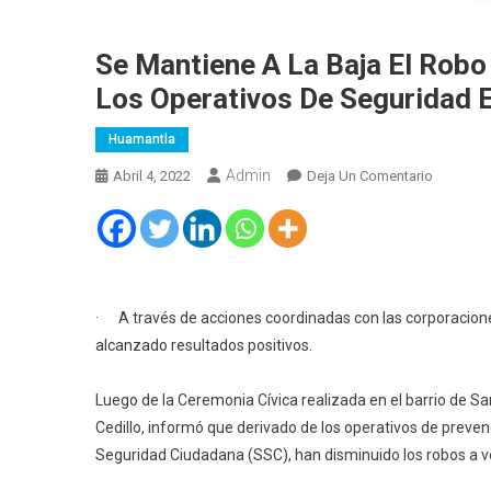
Se Mantiene A La Baja El Robo
Los Operativos De Seguridad E
Huamantla
Admin
En
Abril 4, 2022
Deja Un Comentario
Se
Mantiene
A
La
Baja
· A través de acciones coordinadas con las corporaciones
El
alcanzado resultados positivos.
Robo
De
Luego de la Ceremonia Cívica realizada en el barrio de S
Vehículo
Cedillo, informó que derivado de los operativos de prevenc
En
Huamant
Seguridad Ciudadana (SSC), han disminuido los robos a ve
Gracias