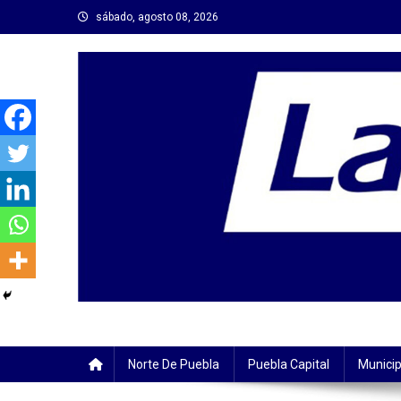
Saltar
sábado, agosto 08, 2026
al
contenido
Norte De Puebla
Puebla Capital
Municip