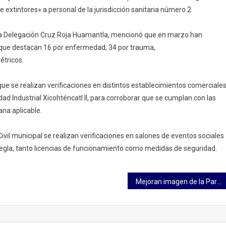
extintores» a personal de la jurisdicción sanitaria número 2.
e la Delegación Cruz Roja Huamantla, mencionó que en marzo han
as que destacan 16 por enfermedad, 34 por trauma,
étricos.
 que se realizan verificaciones en distintos establecimientos comerciales
 Industrial Xicohténcatl II, para corroborar que se cumplan con las
na aplicable.
ivil municipal se realizan verificaciones en salones de eventos sociales
egla, tanto licencias de funcionamiento como medidas de seguridad.
Mejoran imagen de la Parroquia de Santiago Apóstol Tetla