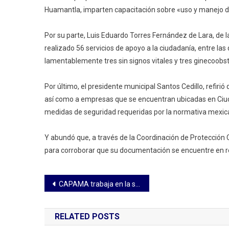
Huamantla, imparten capacitación sobre «uso y manejo de 
Por su parte, Luis Eduardo Torres Fernández de Lara, d
realizado 56 servicios de apoyo a la ciudadanía, entre l
lamentablemente tres sin signos vitales y tres ginecoobst
Por último, el presidente municipal Santos Cedillo, refirió
así como a empresas que se encuentran ubicadas en Ciudad
medidas de seguridad requeridas por la normativa mexica
Y abundó que, a través de la Coordinación de Protección C
para corroborar que su documentación se encuentre en r
Navegación
CAPAMA trabaja en la sustitución de tapas
de
RELATED POSTS
entradas