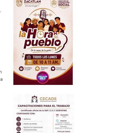
r
n
ra