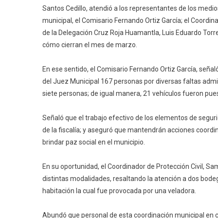
A
Santos Cedillo, atendió a los representantes de los medi
Los
municipal, el Comisario Fernando Ortiz García; el Coordina
Operativ
de la Delegación Cruz Roja Huamantla, Luis Eduardo Torr
De
cómo cierran el mes de marzo.
Segurida
En
En ese sentido, el Comisario Fernando Ortiz García, señal
La
del Juez Municipal 167 personas por diversas faltas admin
Carretera
siete personas; de igual manera, 21 vehículos fueron pues
Señaló que el trabajo efectivo de los elementos de segu
de la fiscalía; y aseguró que mantendrán acciones coordi
brindar paz social en el municipio.
En su oportunidad, el Coordinador de Protección Civil, Sa
distintas modalidades, resaltando la atención a dos bod
habitación la cual fue provocada por una veladora.
Abundó que personal de esta coordinación municipal en