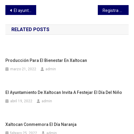
Navegación
El ayuntamiento de Xaltocan invita a festejar el día del niño
Registra SESA 7 casos positivos y cero defunciones de COVID-19 en Tlaxcala
de
RELATED POSTS
entradas
Producción Para El Bienestar En Xaltocan
marzo 21, 2022
admin
El Ayuntamiento De Xaltocan Invita A Festejar El Día Del Niño
abril 19, 2022
admin
Xaltocan Conmemora El Día Naranja
febrero 25, 2022
admin