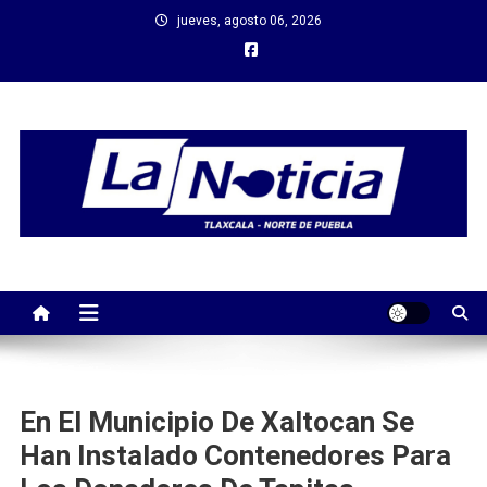
Saltar
jueves, agosto 06, 2026
al
contenido
En El Municipio De Xaltocan Se
Han Instalado Contenedores Para