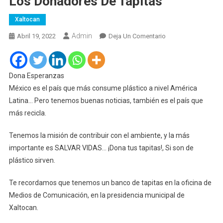
Los Donadores De Tapitas
Xaltocan
Admin
En
Abril 19, 2022
Deja Un Comentario
En
El
Municipio
Dona Esperanzas
De
México es el país que más consume plástico a nivel América
Xaltocan
Latina… Pero tenemos buenas noticias, también es el país que
Se
más recicla.
Han
Instalado
Tenemos la misión de contribuir con el ambiente, y la más
Contenedores
importante es SALVAR VIDAS… ¡Dona tus tapitas!, Si son de
Para
plástico sirven.
Los
Donadores
Te recordamos que tenemos un banco de tapitas en la oficina de
De
Medios de Comunicación, en la presidencia municipal de
Tapitas
Xaltocan.