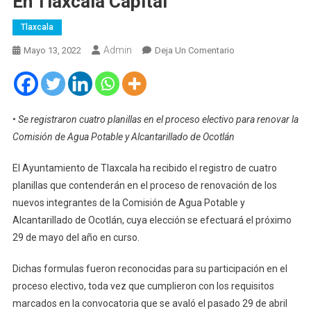
En Tlaxcala Capital
Tlaxcala
Admin
En
Mayo 13, 2022
Deja Un Comentario
Continúa
En
Tiempo
Y
•
Se registraron cuatro planillas en el proceso electivo para renovar la
Forma
Comisión de Agua Potable y Alcantarillado de Ocotlán
Proceso
De
El Ayuntamiento de Tlaxcala ha recibido el registro de cuatro
Elección
planillas que contenderán en el proceso de renovación de los
De
nuevos integrantes de la Comisión de Agua Potable y
La
Alcantarillado de Ocotlán, cuya elección se efectuará el próximo
CAPAO,
29 de mayo del año en curso.
En
Tlaxcala
Dichas formulas fueron reconocidas para su participación en el
Capital
proceso electivo, toda vez que cumplieron con los requisitos
marcados en la convocatoria que se avaló el pasado 29 de abril