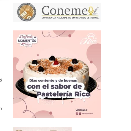
zó
 y