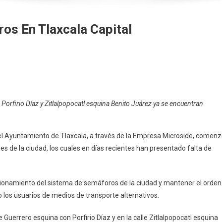
os En Tlaxcala Capital
vanza
paración
e
orfirio Díaz y Zitlalpopocatl esquina Benito Juárez ya se encuentran
emáforos
axcala
tas, el Ayuntamiento de Tlaxcala, a través de la Empresa Microside, comen
pital
es de la ciudad, los cuales en días recientes han presentado falta de
ncionamiento del sistema de semáforos de la ciudad y mantener el orden
 los usuarios de medios de transporte alternativos.
errero esquina con Porfirio Díaz y en la calle Zitlalpopocatl esquina