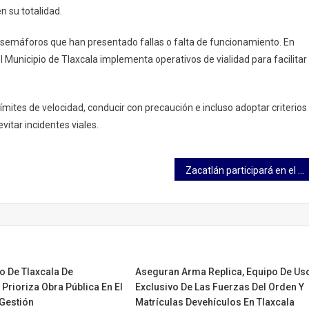
n su totalidad.
os semáforos que han presentado fallas o falta de funcionamiento. En
l Municipio de Tlaxcala implementa operativos de vialidad para facilitar
ímites de velocidad, conducir con precaución e incluso adoptar criterios
evitar incidentes viales.
Zacatlán participará en el Mega Simulacro del 19S, anuncia Protección Civil
o De Tlaxcala De
Aseguran Arma Replica, Equipo De Us
 Prioriza Obra Pública En El
Exclusivo De Las Fuerzas Del Orden Y
 Gestión
Matrículas Devehículos En Tlaxcala