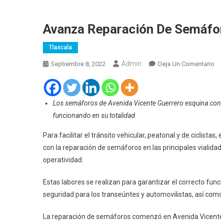
Avanza Reparación De Semáfor
Tlaxcala
Admin
En
Septiembre 8, 2022
Deja Un Comentario
A
Re
D
Los semáforos de Avenida Vicente Guerrero esquina con P
S
funcionando en su totalidad
En
Tl
Para facilitar el tránsito vehicular, peatonal y de ciclis
Ca
con la reparación de semáforos en las principales vialidad
operatividad.
Estas labores se realizan para garantizar el correcto fu
seguridad para los transeúntes y automovilistas, así como
La reparación de semáforos comenzó en Avenida Vicente Gu