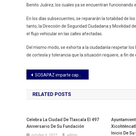
Benito Juárez; los cuales ya se encuentran funcionando e
En los días subsecuentes, se repararán la totalidad de l
tanto, la Dirección de Seguridad Ciudadana y Movilidad de
el flujo vehicular en las calles afectadas.
Del mismo modo, se exhorta a la ciudadanía respetar los l
de cortesía y tolerancia que la situación requiere, a fin de 
Navegación
SOSAPAZ imparte capacitación sobre captación de agua de lluvia
de
RELATED POSTS
entradas
Celebra La Ciudad De Tlaxcala El 497
Ayuntamient
Aniversario De Su Fundación
Xicohténcatl
Inicio De Su
octubre 3, 2022
admin