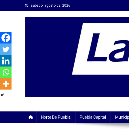
Saltar
sábado, agosto 08, 2026
al
contenido
Norte De Puebla
Puebla Capital
Municip