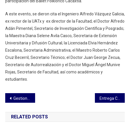
participación del Ballet Folklórico Cacaxtla.
A este evento, se dieron cita el Ingeniero Alfredo Vázquez Galicia,
ex rector de la UATx y ex director de la Facultad; el Doctor Alfredo
Adán Pimentel, Secretario de Investigación Científica y Posgrado;
la Maestra Diana Selene Avila Casco, Secretaria de Extensión
Universitaria y Difusión Cultural; la Licenciada Elvia Hernández
Escalona, Secretaria Administrativa; el Maestro Roberto Carlos
Cruz Becerril, Secretario Técnico; el Doctor Juan George Zecua,
Secretario de Autorrealización y el Doctor Miguel Ángel Munive
Rojas, Secretario de Facultad, así como académicos y
estudiantes.
Navegación
Gestiona Diputada Leticia Martínez mil 500 árboles para escuelas de Atltzayanca
Entrega CEDH iniciativa en materia de violencia vicaria al Congreso del Estado
de
RELATED POSTS
entradas