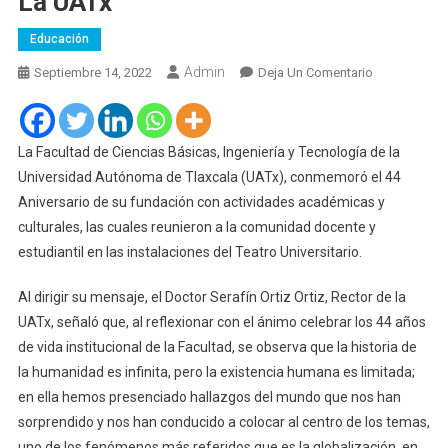
La UATx
Educación
Admin
En
Septiembre 14, 2022
Deja Un Comentario
Conmemora
Su
44
La Facultad de Ciencias Básicas, Ingeniería y Tecnología de la
Aniversario
Universidad Autónoma de Tlaxcala (UATx), conmemoró el 44
Facultad
Aniversario de su fundación con actividades académicas y
De
culturales, las cuales reunieron a la comunidad docente y
Ciencias
estudiantil en las instalaciones del Teatro Universitario.
Básicas
De
Al dirigir su mensaje, el Doctor Serafín Ortiz Ortiz, Rector de la
La
UATx, señaló que, al reflexionar con el ánimo celebrar los 44 años
UATx
de vida institucional de la Facultad, se observa que la historia de
la humanidad es infinita, pero la existencia humana es limitada;
en ella hemos presenciado hallazgos del mundo que nos han
sorprendido y nos han conducido a colocar al centro de los temas,
uno de los fenómenos más referidos que es la globalización, en