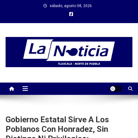
Saltar
sábado, agosto 08, 2026
al
contenido
Gobierno Estatal Sirve A Los
Poblanos Con Honradez, Sin