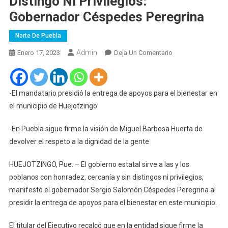
Distingo Ni Privilegios:
Gobernador Céspedes Peregrina
Norte De Puebla
Admin
En
Enero 17, 2023
Deja Un Comentario
Gobierno
Estatal
Sirve
-El mandatario presidió la entrega de apoyos para el bienestar en
A
el municipio de Huejotzingo
Los
Poblanos
-En Puebla sigue firme la visión de Miguel Barbosa Huerta de
Con
devolver el respeto a la dignidad de la gente
Honradez,
Sin
HUEJOTZINGO, Pue. – El gobierno estatal sirve a las y los
Distingo
poblanos con honradez, cercanía y sin distingos ni privilegios,
Ni
manifestó el gobernador Sergio Salomón Céspedes Peregrina al
Privilegios:
presidir la entrega de apoyos para el bienestar en este municipio.
Gobernador
Céspedes
El titular del Ejecutivo recalcó que en la entidad sigue firme la
Peregrina