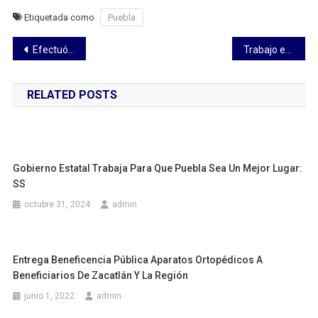
Etiquetada como
Puebla
Navegación
Efectuó UATx jornada académica internacional en enfermería
Trabajo en comunidad para lograr el desarrollo de Cuacuila; descata Pepe Márquez
de
RELATED POSTS
entradas
Gobierno Estatal Trabaja Para Que Puebla Sea Un Mejor Lugar:
SS
octubre 31, 2024
admin
Entrega Beneficencia Pública Aparatos Ortopédicos A
Beneficiarios De Zacatlán Y La Región
junio 1, 2022
admin