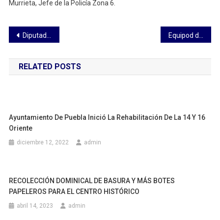
Murrieta, Jefe de la Policía Zona 6.
Navegación
Diputado Vicente Morales Pérez inauguró el Fondo de semillas nativas «Teocintle» en Hueyotlipan
Equipod de CAPAMA realiza trabajos en San Diego CROM
de
RELATED POSTS
entradas
Ayuntamiento De Puebla Inició La Rehabilitación De La 14 Y 16
Oriente
diciembre 12, 2022
admin
RECOLECCIÓN DOMINICAL DE BASURA Y MÁS BOTES
PAPELEROS PARA EL CENTRO HISTÓRICO
abril 14, 2023
admin