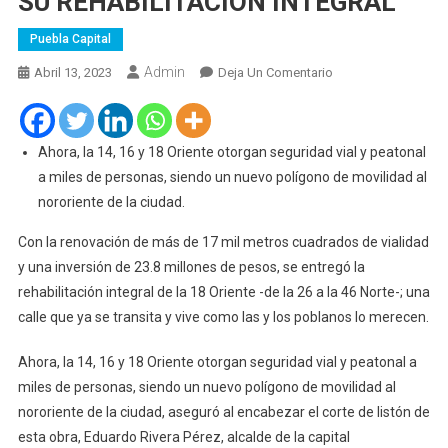
SU REHABILITACIÓN INTEGRAL
Puebla Capital
Admin
En
Abril 13, 2023
Deja Un Comentario
AYUNTAMIENTO
DE
PUEBLA
Ahora, la 14, 16 y 18 Oriente otorgan seguridad vial y peatonal
INAUGURA
a miles de personas, siendo un nuevo polígono de movilidad al
LA
nororiente de la ciudad.
18
ORIENTE
Con la renovación de más de 17 mil metros cuadrados de vialidad
TRAS
y una inversión de 23.8 millones de pesos, se entregó la
SU
rehabilitación integral de la 18 Oriente -de la 26 a la 46 Norte-; una
REHABILITACIÓN
calle que ya se transita y vive como las y los poblanos lo merecen.
INTEGRAL
Ahora, la 14, 16 y 18 Oriente otorgan seguridad vial y peatonal a
miles de personas, siendo un nuevo polígono de movilidad al
nororiente de la ciudad, aseguró al encabezar el corte de listón de
esta obra, Eduardo Rivera Pérez, alcalde de la capital