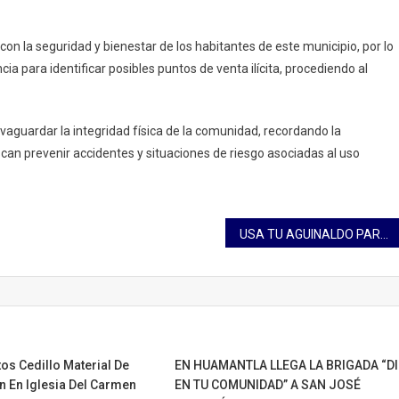
n la seguridad y bienestar de los habitantes de este municipio, por lo
ia para identificar posibles puntos de venta ilícita, procediendo al
vaguardar la integridad física de la comunidad, recordando la
can prevenir accidentes y situaciones de riesgo asociadas al uso
USA TU AGUINALDO PARA DISMINUIR LA DEUDA DE TU CRÉDITO INFONAVIT O TERMINAR DE PAGARLO
os Cedillo Material De
EN HUAMANTLA LLEGA LA BRIGADA “DI
n En Iglesia Del Carmen
EN TU COMUNIDAD” A SAN JOSÉ