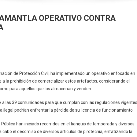
HUAMANTLA OPERATIVO CONTRA
A
ICIA
YUNTAMIENTO
E
inación de Protección Civil, ha implementado un operativo enfocado en
UAMANTLA
de a la prohibición de comercializar estos artefactos, considerando el
ERATIVO
 como para aquellos que los almacenan y venden.
ONTRA
ENTA
 y a las 39 comunidades para que cumplan con las regulaciones vigentes
ÍCITA
ilegal podrían enfrentar la pérdida de su licencia de funcionamiento.
E
ROTECNIA
 Pública han iniciado recorridos en el tianguis de temporada y diversos
a cabo el decomiso de diversos artículos de pirotecnia, enfatizando la