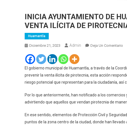
INICIA AYUNTAMIENTO DE 
VENTA ILÍCITA DE PIROTECNI
Huamantla
Admin
En
Diciembre 21, 2023
Deja Un Comentario
IN
A
D
El gobierno municipal de Huamantla, a través de la Coord
H
prevenir la venta ilícita de pirotecnia, esta acción respon
OP
riesgo potencial que representan para la ciudadanía, así
C
V
Por lo que anteriormente, han notificado a los comercios
IL
advirtiendo que aquellos que vendan pirotecnia de manera 
D
PI
En ese sentido, elementos de Protección Civil y Seguridad
puntos de la zona centro de la ciudad, donde han llevado 