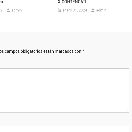
ya
XICOHTÉNCATL
22
admin
enero 31, 2024
admin
os campos obligatorios están marcados con
*