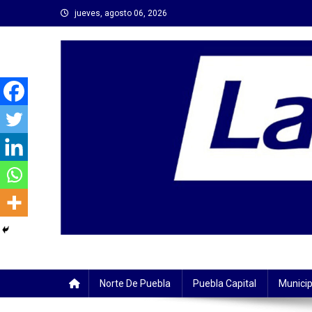
Saltar
jueves, agosto 06, 2026
al
contenido
Norte De Puebla
Puebla Capital
Municip