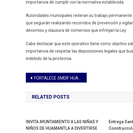
importancia de cumplir con la normativa establecida.
Autoridades municipales reiteran su trabajo permanente co
que seguirán realizando recorridos de prevención y vigilanc
decomiso y clausura de comercios que infrinjan la Ley.
Cabe destacar que este operativo tiene como objetivo sal
importancia de respetar las disposiciones legales que bus
indebido de la pirotecnia.
Navegación
FORTALECE SMDIF HUAMANTLA SERVICIOS DE REHABILITACIÓN CON UN EQUIPO NUEVO DE ELECTROTERAPIA
de
RELATED POSTS
entradas
INVITA AYUNTAMIENTO A LAS NIÑAS Y
Entrega Sant
NIÑOS DE HUAMANTLA A DIVERTIRSE
Construcció