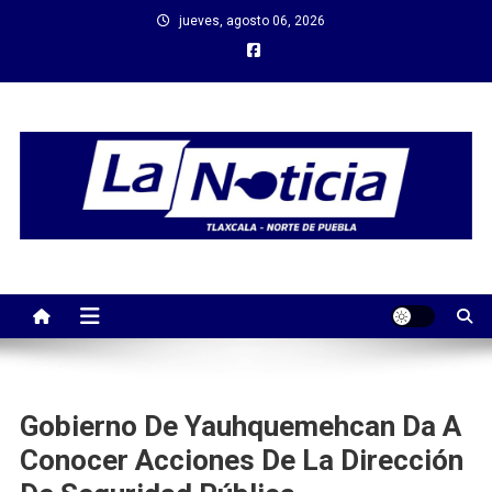
Saltar
jueves, agosto 06, 2026
al
contenido
Gobierno De Yauhquemehcan Da A
Conocer Acciones De La Dirección