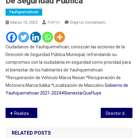
De Seguridad Pública
Yauhquemehcan
Admin
En
Marzo 15, 2023
Deja Un Comentario
Gobierno
De
Yauhquemehcan
Ciudadanos de Yauhquemehcan, conozcan las acciones de la
Da
Dirección de Seguridad Pública Municipal, refrendando su
A
compromiso con la ciudadanía en seguridad como prioridad para
Conocer
el bienestar de los habitantes de Yauhquemehcan.
Acciones
*Recuperación de Vehículo Marca Nissan.*Recuperación de
De
Motonera Marca Italika.*Localización de Masculino.
Gobierno de
La
Yauhquemehcan 2021-2024
#BienestarQueFluye
Dirección
De
Seguridad
Navegación
Realiza Cruz Roja Zacatlán primer corte de la colecta anual
Director de la Policía de Tzompantepec muere tras persecución de los delincuentes
Pública
de
RELATED POSTS
entradas